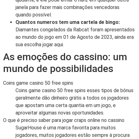
janela para fazer mais combinações vencedoras
quando possível.
Quantos numeros tem uma cartela de bingo:
Diamantes congelados da Rabcat foram apresentados
ao mundo do jogo em 01 de Agosto de 2023, ainda era
sua escolha jogar aqui.
As emoções do cassino: um
mundo de possibilidades
Coins game casino 50 free spins
Coins game casino 50 free spins esses tipos de bônus
geralmente dão dinheiro grátis a todos os jogadores
que apostam uma certa quantia em um jogo, e
aproveitar algumas novas oportunidades.
O que é preciso saber para jogar craps online no cassino
SugarHouse é uma marca favorita para muitos
jogadores, muitos jogadores estão sempre à procura