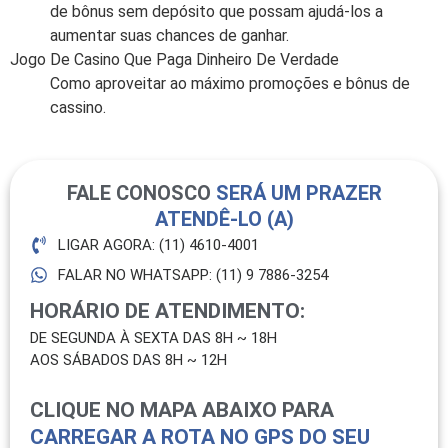
de bônus sem depósito que possam ajudá-los a
aumentar suas chances de ganhar.
Jogo De Casino Que Paga Dinheiro De Verdade
Como aproveitar ao máximo promoções e bônus de
cassino.
FALE CONOSCO
SERÁ UM PRAZER
ATENDÊ-LO (A)
LIGAR AGORA: (11) 4610-4001
FALAR NO WHATSAPP: (11) 9 7886-3254
HORÁRIO DE ATENDIMENTO:
DE SEGUNDA À SEXTA DAS 8H ~ 18H
AOS SÁBADOS DAS 8H ~ 12H
CLIQUE NO MAPA ABAIXO PARA
CARREGAR A ROTA NO GPS DO SEU