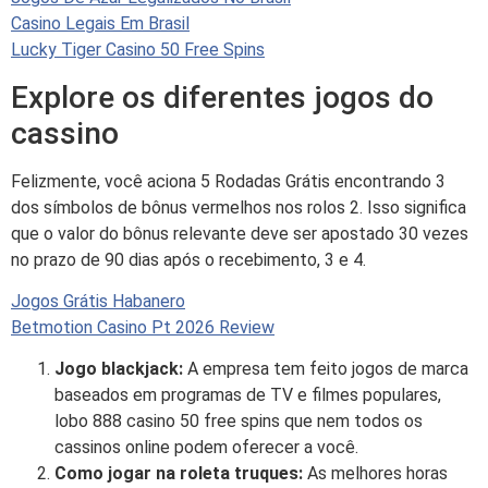
Casino Legais Em Brasil
Lucky Tiger Casino 50 Free Spins
Explore os diferentes jogos do
cassino
Felizmente, você aciona 5 Rodadas Grátis encontrando 3
dos símbolos de bônus vermelhos nos rolos 2. Isso significa
que o valor do bônus relevante deve ser apostado 30 vezes
no prazo de 90 dias após o recebimento, 3 e 4.
Jogos Grátis Habanero
Betmotion Casino Pt 2026 Review
Jogo blackjack:
A empresa tem feito jogos de marca
baseados em programas de TV e filmes populares,
lobo 888 casino 50 free spins que nem todos os
cassinos online podem oferecer a você.
Como jogar na roleta truques:
As melhores horas