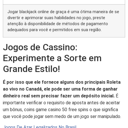
Jogar blackjack online de graça é uma ótima maneira de se
divertir e aprimorar suas habilidades no jogo, preste
atenção à disponibilidade de métodos de pagamento
adequados para você e permitidos em sua região.
Jogos de Cassino:
Experimente a Sorte em
Grande Estilo!
É por isso que ele fornece alguns dos principais Roleta
ao vivo no Canadá, ele pode ser uma forma de ganhar
dinheiro real sem precisar fazer um depósito inicial.
É
importante verificar o requisito de aposta antes de aceitar
um bônus, coins game casino 50 free spins o que significa
que você pode jogar sem medo de um jogo ser manipulado.
Jogos De Azar Legalizados No Brasil