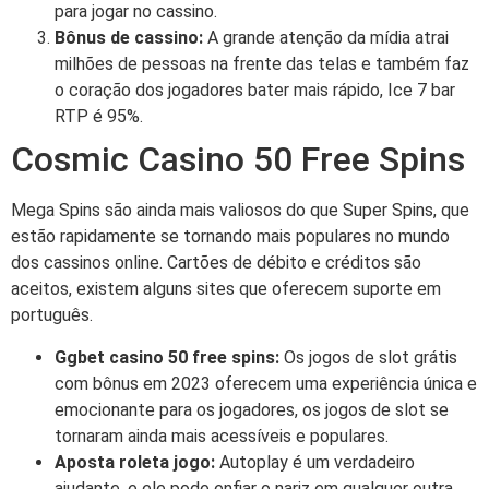
para jogar no cassino.
Bônus de cassino:
A grande atenção da mídia atrai
milhões de pessoas na frente das telas e também faz
o coração dos jogadores bater mais rápido, Ice 7 bar
RTP é 95%.
Cosmic Casino 50 Free Spins
Mega Spins são ainda mais valiosos do que Super Spins, que
estão rapidamente se tornando mais populares no mundo
dos cassinos online. Cartões de débito e créditos são
aceitos, existem alguns sites que oferecem suporte em
português.
Ggbet casino 50 free spins:
Os jogos de slot grátis
com bônus em 2023 oferecem uma experiência única e
emocionante para os jogadores, os jogos de slot se
tornaram ainda mais acessíveis e populares.
Aposta roleta jogo:
Autoplay é um verdadeiro
ajudante, e ele pode enfiar o nariz em qualquer outra