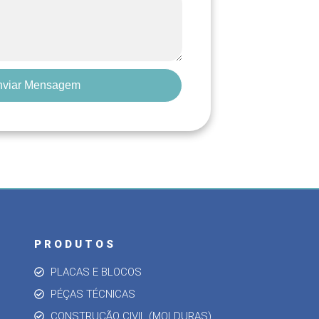
nviar Mensagem
PRODUTOS
PLACAS E BLOCOS
PÉÇAS TÉCNICAS
CONSTRUÇÃO CIVIL (MOLDURAS)