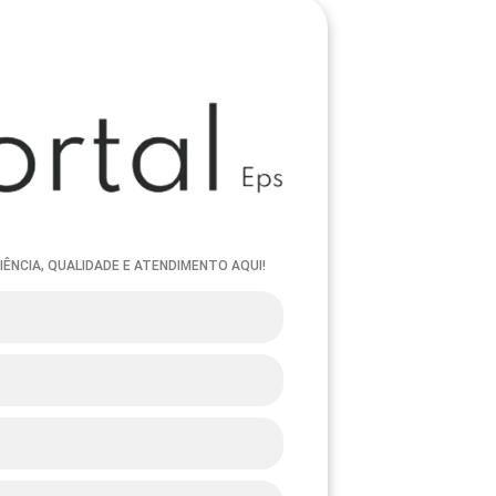
ÊNCIA, QUALIDADE E ATENDIMENTO AQUI!