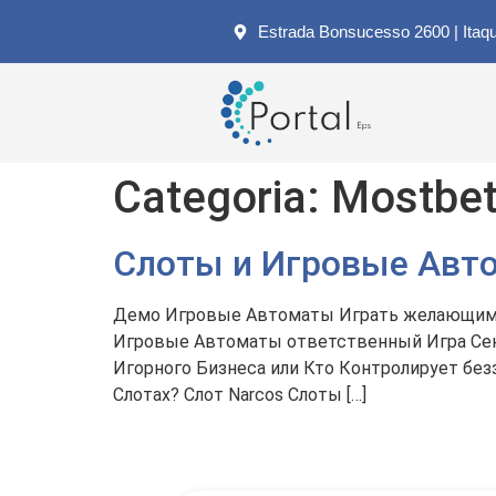
Estrada Bonsucesso 2600 | Itaq
Categoria:
Mostbet
Слоты и Игровые Авто
Демо Игровые Автоматы Играть желающим Бе
Игровые Автоматы ответственный Игра Сек
Игорного Бизнеса или Кто Контролирует б
Слотах? Слот Narcos Слоты […]