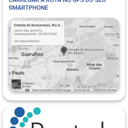
SMARTPHONE