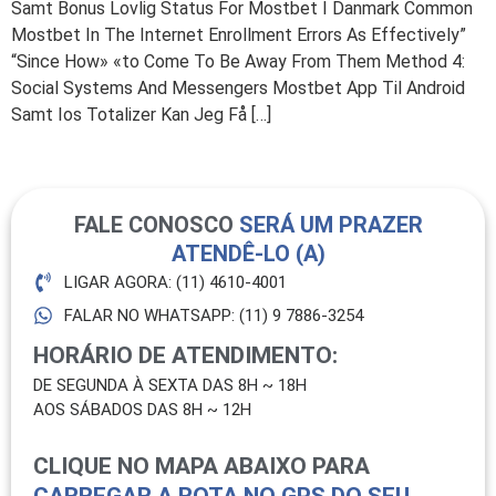
Samt Bonus Lovlig Status For Mostbet I Danmark Common
Mostbet In The Internet Enrollment Errors As Effectively”
“Since How» «to Come To Be Away From Them Method 4:
Social Systems And Messengers Mostbet App Til Android
Samt Ios Totalizer Kan Jeg Få […]
FALE CONOSCO
SERÁ UM PRAZER
ATENDÊ-LO (A)
LIGAR AGORA: (11) 4610-4001
FALAR NO WHATSAPP: (11) 9 7886-3254
HORÁRIO DE ATENDIMENTO:
DE SEGUNDA À SEXTA DAS 8H ~ 18H
AOS SÁBADOS DAS 8H ~ 12H
CLIQUE NO MAPA ABAIXO PARA
CARREGAR A ROTA NO GPS DO SEU