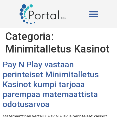
ISOPOR (EPS)
A PORTAL EPS
Categoria:
Minimitalletus Kasinot
Pay N Play vastaan
perinteiset Minimitalletus
Kasinot kumpi tarjoaa
parempaa matemaattista
odotusarvoa
Matemaattinen vertailu: Pay N Play ja perinteiset kasinot