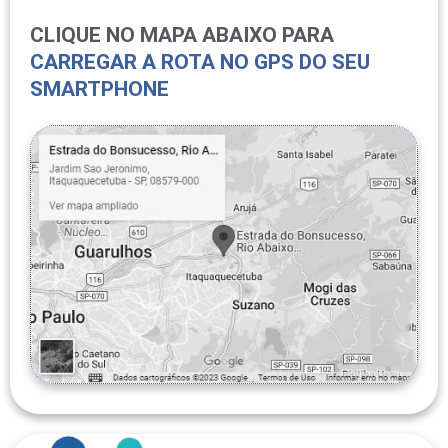
CLIQUE NO MAPA ABAIXO PARA
CARREGAR A ROTA NO GPS DO SEU
SMARTPHONE