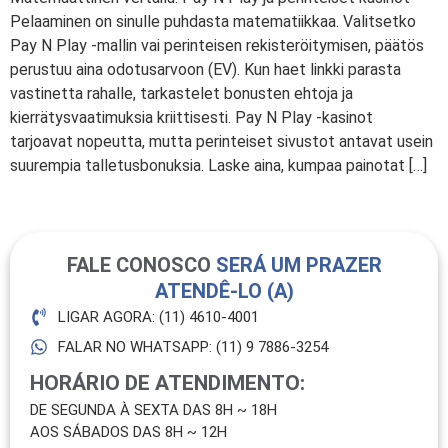
Pelaaminen on sinulle puhdasta matematiikkaa. Valitsetko
Pay N Play -mallin vai perinteisen rekisteröitymisen, päätös
perustuu aina odotusarvoon (EV). Kun haet linkki parasta
vastinetta rahalle, tarkastelet bonusten ehtoja ja
kierrätysvaatimuksia kriittisesti. Pay N Play -kasinot
tarjoavat nopeutta, mutta perinteiset sivustot antavat usein
suurempia talletusbonuksia. Laske aina, kumpaa painotat […]
FALE CONOSCO
SERÁ UM PRAZER
ATENDÊ-LO (A)
LIGAR AGORA: (11) 4610-4001
FALAR NO WHATSAPP: (11) 9 7886-3254
HORÁRIO DE ATENDIMENTO:
DE SEGUNDA À SEXTA DAS 8H ~ 18H
AOS SÁBADOS DAS 8H ~ 12H