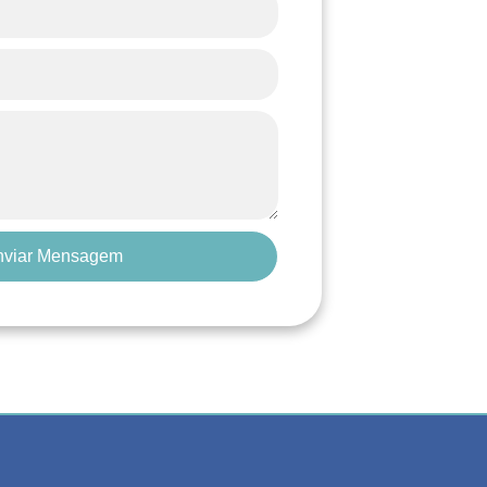
nviar Mensagem