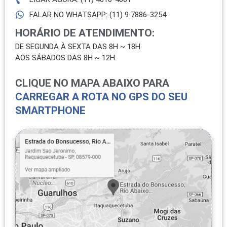
FALAR NO WHATSAPP: (11) 9 7886-3254
HORÁRIO DE ATENDIMENTO:
DE SEGUNDA À SEXTA DAS 8H ~ 18H
AOS SÁBADOS DAS 8H ~ 12H
CLIQUE NO MAPA ABAIXO PARA
CARREGAR A ROTA NO GPS DO SEU
SMARTPHONE