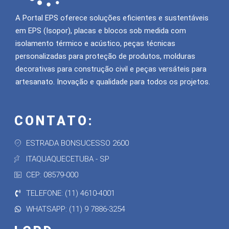
A Portal EPS oferece soluções eficientes e sustentáveis
em EPS (Isopor), placas e blocos sob medida com
isolamento térmico e acústico, peças técnicas
personalizadas para proteção de produtos, molduras
decorativas para construção civil e peças versáteis para
artesanato. Inovação e qualidade para todos os projetos.
CONTATO:
ESTRADA BONSUCESSO 2600
ITAQUAQUECETUBA - SP
CEP: 08579-000
TELEFONE: (11) 4610-4001
WHATSAPP: (11) 9 7886-3254