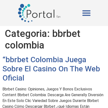
ISOPOR (EPS)
A PORTAL EPS
Categoria:
bbrbet
colombia
“bbrbet Colombia Juega
Sobre El Casino On The Web
Oficial
Bbrbet Casino: Opiniones, Juegos Y Bonos Exclusivos
Content Bbrbet Colombia: Descarga Are Generally Diversión
En Este Solo Clic Variedad Sobre Juegos Durante Bbrbet
Casino Cómo Descargar Bbrbet ¿qué Idiomas Están