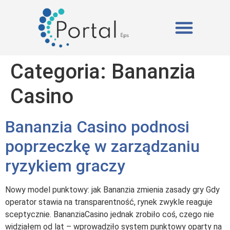
ISOPOR (EPS)
A PORTAL EPS
Categoria:
Bananzia
Casino
Bananzia Casino podnosi
poprzeczkę w zarządzaniu
ryzykiem graczy
Nowy model punktowy: jak Bananzia zmienia zasady gry Gdy
operator stawia na transparentność, rynek zwykle reaguje
sceptycznie. BananziaCasino jednak zrobiło coś, czego nie
widziałem od lat – wprowadziło system punktowy oparty na