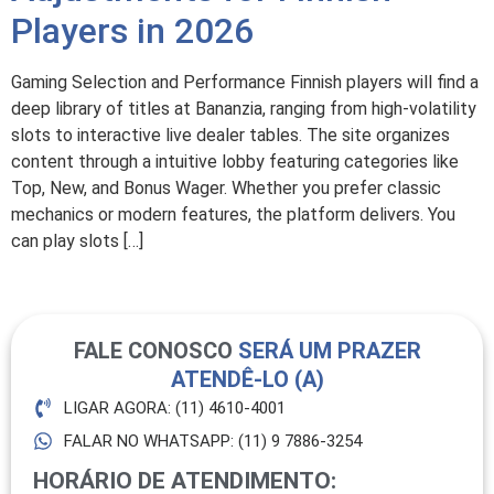
Players in 2026
Gaming Selection and Performance Finnish players will find a
deep library of titles at Bananzia, ranging from high-volatility
slots to interactive live dealer tables. The site organizes
content through a intuitive lobby featuring categories like
Top, New, and Bonus Wager. Whether you prefer classic
mechanics or modern features, the platform delivers. You
can play slots […]
FALE CONOSCO
SERÁ UM PRAZER
ATENDÊ-LO (A)
LIGAR AGORA: (11) 4610-4001
FALAR NO WHATSAPP: (11) 9 7886-3254
HORÁRIO DE ATENDIMENTO: