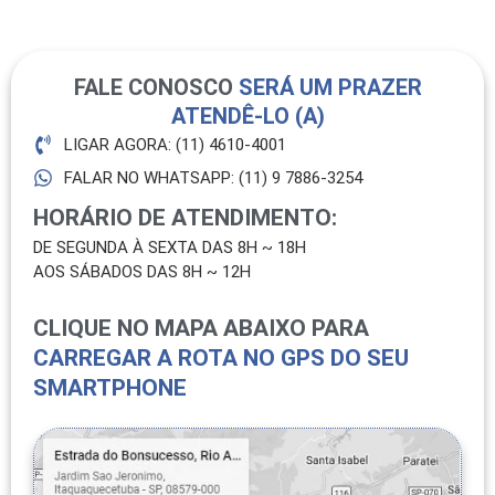
FALE CONOSCO
SERÁ UM PRAZER
ATENDÊ-LO (A)
LIGAR AGORA: (11) 4610-4001
FALAR NO WHATSAPP: (11) 9 7886-3254
HORÁRIO DE ATENDIMENTO:
DE SEGUNDA À SEXTA DAS 8H ~ 18H
AOS SÁBADOS DAS 8H ~ 12H
CLIQUE NO MAPA ABAIXO PARA
CARREGAR A ROTA NO GPS DO SEU
SMARTPHONE