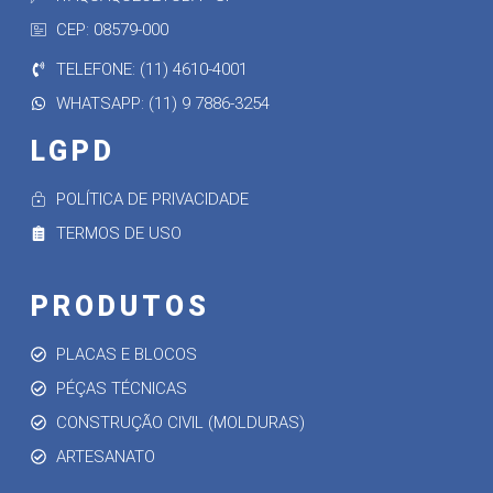
CEP: 08579-000
TELEFONE: (11) 4610-4001
WHATSAPP: (11) 9 7886-3254
LGPD
POLÍTICA DE PRIVACIDADE
TERMOS DE USO
PRODUTOS
PLACAS E BLOCOS
PÉÇAS TÉCNICAS
CONSTRUÇÃO CIVIL (MOLDURAS)
ARTESANATO