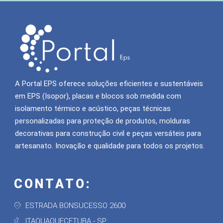
A Portal EPS oferece soluções eficientes e sustentáveis
em EPS (Isopor), placas e blocos sob medida com
isolamento térmico e acústico, peças técnicas
personalizadas para proteção de produtos, molduras
decorativas para construção civil e peças versáteis para
artesanato. Inovação e qualidade para todos os projetos.
CONTATO:
ESTRADA BONSUCESSO 2600
ITAQUAQUECETUBA - SP