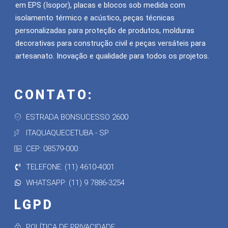
em EPS (Isopor), placas e blocos sob medida com
isolamento térmico e acústico, peças técnicas
personalizadas para proteção de produtos, molduras
decorativas para construção civil e peças versáteis para
artesanato. Inovação e qualidade para todos os projetos.
CONTATO:
ESTRADA BONSUCESSO 2600
ITAQUAQUECETUBA - SP
CEP: 08579-000
TELEFONE: (11) 4610-4001
WHATSAPP: (11) 9 7886-3254
LGPD
POLÍTICA DE PRIVACIDADE