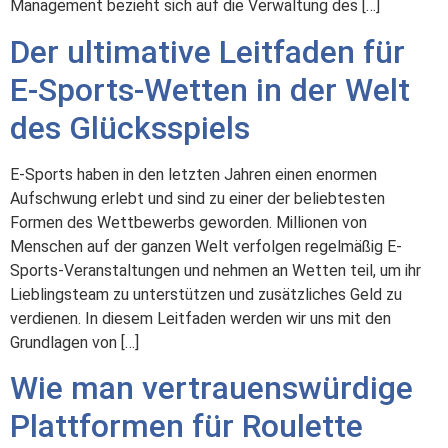
Management bezieht sich auf die Verwaltung des […]
Der ultimative Leitfaden für
E-Sports-Wetten in der Welt
des Glücksspiels
E-Sports haben in den letzten Jahren einen enormen
Aufschwung erlebt und sind zu einer der beliebtesten
Formen des Wettbewerbs geworden. Millionen von
Menschen auf der ganzen Welt verfolgen regelmäßig E-
Sports-Veranstaltungen und nehmen an Wetten teil, um ihr
Lieblingsteam zu unterstützen und zusätzliches Geld zu
verdienen. In diesem Leitfaden werden wir uns mit den
Grundlagen von […]
Wie man vertrauenswürdige
Plattformen für Roulette