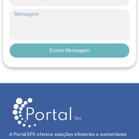
Enviar Mensagem
A Portal EPS oferece soluções eficientes e sustentáveis