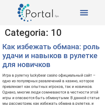
ISOPOR (EPS)
A PORTAL EPS
Categoria:
10
Как избежать обмана: роль
удачи и навыков в рулетке
для новичков
Игра в рулетку luckybear casino официальный сайт –
одно из популярных развлечений в казино, которое
привлекает как опытных игроков, так и новичков.
Однако, многие люди сомневаются в честности этой
игры и опасаются быть обманутыми. В данной статье
мы рассмотрим, как избежать обмана в рулетке, и