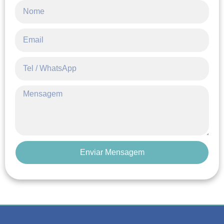
Enviar Mensagem