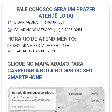
FALE CONOSCO
SERÁ UM PRAZER
ATENDÊ-LO (A)
LIGAR AGORA: (11) 4610-4001
FALAR NO WHATSAPP: (11) 9 7886-3254
HORÁRIO DE ATENDIMENTO:
DE SEGUNDA À SEXTA DAS 8H ~ 18H
AOS SÁBADOS DAS 8H ~ 12H
CLIQUE NO MAPA ABAIXO PARA
CARREGAR A ROTA NO GPS DO SEU
SMARTPHONE