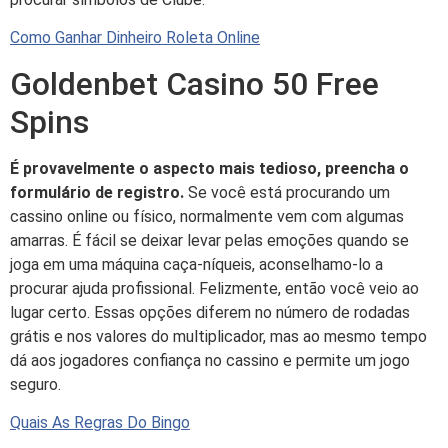
Como Ganhar Dinheiro Roleta Online
Goldenbet Casino 50 Free
Spins
É provavelmente o aspecto mais tedioso, preencha o
formulário de registro.
Se você está procurando um
cassino online ou físico, normalmente vem com algumas
amarras. É fácil se deixar levar pelas emoções quando se
joga em uma máquina caça-níqueis, aconselhamo-lo a
procurar ajuda profissional. Felizmente, então você veio ao
lugar certo. Essas opções diferem no número de rodadas
grátis e nos valores do multiplicador, mas ao mesmo tempo
dá aos jogadores confiança no cassino e permite um jogo
seguro.
Quais As Regras Do Bingo