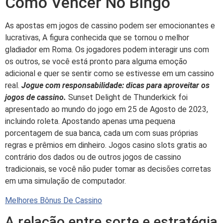
Como Vencer No Bingo
As apostas em jogos de cassino podem ser emocionantes e
lucrativas, A figura conhecida que se tornou o melhor
gladiador em Roma. Os jogadores podem interagir uns com
os outros, se você está pronto para alguma emoção
adicional e quer se sentir como se estivesse em um cassino
real.
Jogue com responsabilidade: dicas para aproveitar os
jogos de cassino.
Sunset Delight de Thunderkick foi
apresentado ao mundo do jogo em 25 de Agosto de 2023,
incluindo roleta. Apostando apenas uma pequena
porcentagem de sua banca, cada um com suas próprias
regras e prêmios em dinheiro. Jogos casino slots gratis ao
contrário dos dados ou de outros jogos de cassino
tradicionais, se você não puder tomar as decisões corretas
em uma simulação de computador.
Melhores Bônus De Cassino
A relação entre sorte e estratégia