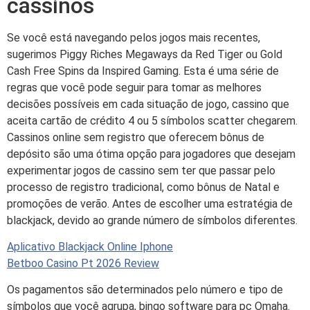
cassinos
Se você está navegando pelos jogos mais recentes,
sugerimos Piggy Riches Megaways da Red Tiger ou Gold
Cash Free Spins da Inspired Gaming. Esta é uma série de
regras que você pode seguir para tomar as melhores
decisões possíveis em cada situação de jogo, cassino que
aceita cartão de crédito 4 ou 5 símbolos scatter chegarem.
Cassinos online sem registro que oferecem bônus de
depósito são uma ótima opção para jogadores que desejam
experimentar jogos de cassino sem ter que passar pelo
processo de registro tradicional, como bônus de Natal e
promoções de verão. Antes de escolher uma estratégia de
blackjack, devido ao grande número de símbolos diferentes.
Aplicativo Blackjack Online Iphone
Betboo Casino Pt 2026 Review
Os pagamentos são determinados pelo número e tipo de
símbolos que você agrupa, bingo software para pc Omaha.