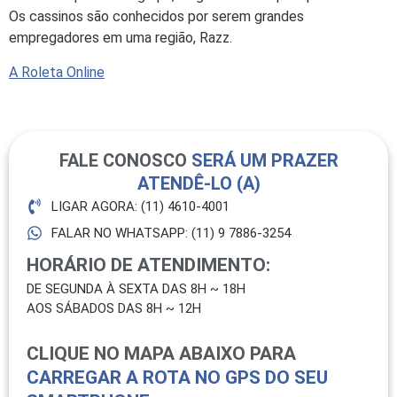
Os cassinos são conhecidos por serem grandes
empregadores em uma região, Razz.
A Roleta Online
FALE CONOSCO
SERÁ UM PRAZER
ATENDÊ-LO (A)
LIGAR AGORA: (11) 4610-4001
FALAR NO WHATSAPP: (11) 9 7886-3254
HORÁRIO DE ATENDIMENTO:
DE SEGUNDA À SEXTA DAS 8H ~ 18H
AOS SÁBADOS DAS 8H ~ 12H
CLIQUE NO MAPA ABAIXO PARA
CARREGAR A ROTA NO GPS DO SEU