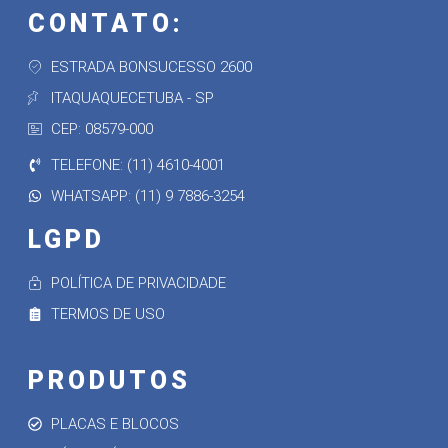
CONTATO:
ESTRADA BONSUCESSO 2600
ITAQUAQUECETUBA - SP
CEP: 08579-000
TELEFONE: (11) 4610-4001
WHATSAPP: (11) 9 7886-3254
LGPD
POLÍTICA DE PRIVACIDADE
TERMOS DE USO
PRODUTOS
PLACAS E BLOCOS