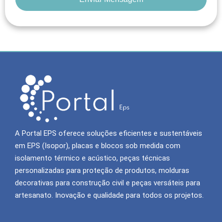
A Portal EPS oferece soluções eficientes e sustentáveis
em EPS (Isopor), placas e blocos sob medida com
isolamento térmico e acústico, peças técnicas
personalizadas para proteção de produtos, molduras
decorativas para construção civil e peças versáteis para
artesanato. Inovação e qualidade para todos os projetos.