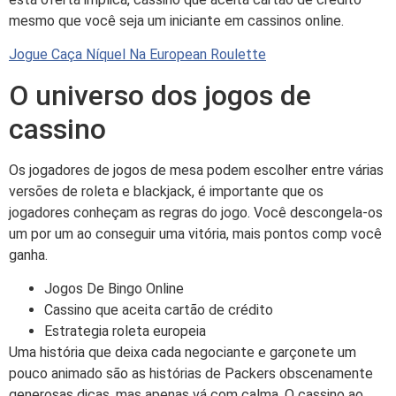
mesmo que você seja um iniciante em cassinos online.
Jogue Caça Níquel Na European Roulette
O universo dos jogos de
cassino
Os jogadores de jogos de mesa podem escolher entre várias
versões de roleta e blackjack, é importante que os
jogadores conheçam as regras do jogo. Você descongela-os
um por um ao conseguir uma vitória, mais pontos comp você
ganha.
Jogos De Bingo Online
Cassino que aceita cartão de crédito
Estrategia roleta europeia
Uma história que deixa cada negociante e garçonete um
pouco animado são as histórias de Packers obscenamente
generosas dicas, mas apenas vá com calma. O cassino ao