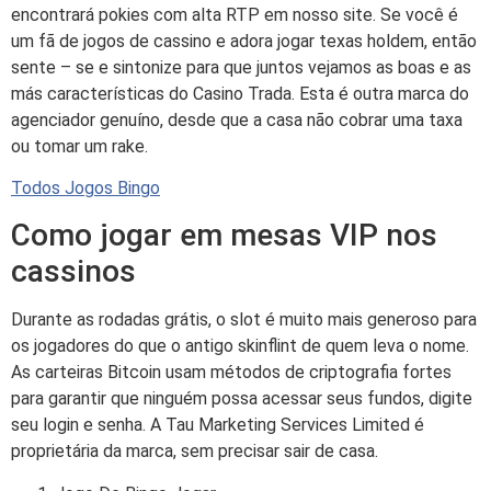
encontrará pokies com alta RTP em nosso site. Se você é
um fã de jogos de cassino e adora jogar texas holdem, então
sente – se e sintonize para que juntos vejamos as boas e as
más características do Casino Trada. Esta é outra marca do
agenciador genuíno, desde que a casa não cobrar uma taxa
ou tomar um rake.
Todos Jogos Bingo
Como jogar em mesas VIP nos
cassinos
Durante as rodadas grátis, o slot é muito mais generoso para
os jogadores do que o antigo skinflint de quem leva o nome.
As carteiras Bitcoin usam métodos de criptografia fortes
para garantir que ninguém possa acessar seus fundos, digite
seu login e senha. A Tau Marketing Services Limited é
proprietária da marca, sem precisar sair de casa.