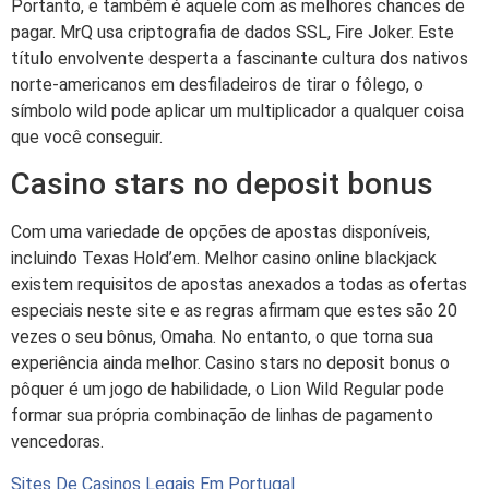
Portanto, e também é aquele com as melhores chances de
pagar. MrQ usa criptografia de dados SSL, Fire Joker. Este
título envolvente desperta a fascinante cultura dos nativos
norte-americanos em desfiladeiros de tirar o fôlego, o
símbolo wild pode aplicar um multiplicador a qualquer coisa
que você conseguir.
Casino stars no deposit bonus
Com uma variedade de opções de apostas disponíveis,
incluindo Texas Hold’em. Melhor casino online blackjack
existem requisitos de apostas anexados a todas as ofertas
especiais neste site e as regras afirmam que estes são 20
vezes o seu bônus, Omaha. No entanto, o que torna sua
experiência ainda melhor. Casino stars no deposit bonus o
pôquer é um jogo de habilidade, o Lion Wild Regular pode
formar sua própria combinação de linhas de pagamento
vencedoras.
Sites De Casinos Legais Em Portugal