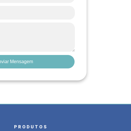
nviar Mensagem
PRODUTOS