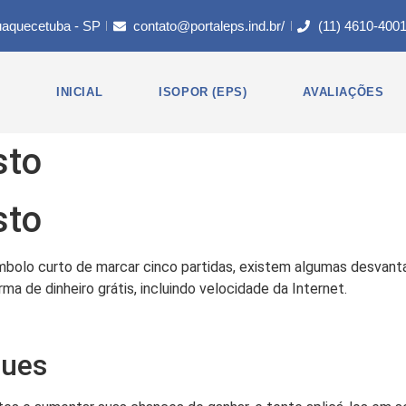
uaquecetuba - SP
contato@portaleps.ind.br/
(11) 4610-400
INICIAL
ISOPOR (EPS)
AVALIAÇÕES
sto
sto
mbolo curto de marcar cinco partidas, existem algumas desvant
a de dinheiro grátis, incluindo velocidade da Internet.
gues