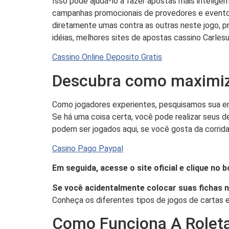
Isso pode ajudá-lo a fazer apostas mais inteligen
campanhas promocionais de provedores e eventos
diretamente umas contra as outras neste jogo, p
idéias, melhores sites de apostas cassino Carles
Cassino Online Deposito Gratis
Descubra como maximiz
Como jogadores experientes, pesquisamos sua e
Se há uma coisa certa, você pode realizar seus 
podem ser jogados aqui, se você gosta da corrida
Casino Pago Paypal
Em seguida, acesse o site oficial e clique n
Se você acidentalmente colocar suas fichas n
Conheça os diferentes tipos de jogos de cartas 
Como Funciona A Rolet