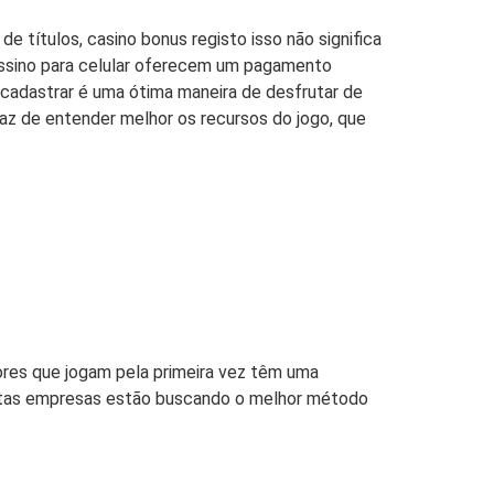
e títulos, casino bonus registo isso não significa
cassino para celular oferecem um pagamento
cadastrar é uma ótima maneira de desfrutar de
az de entender melhor os recursos do jogo, que
ores que jogam pela primeira vez têm uma
muitas empresas estão buscando o melhor método