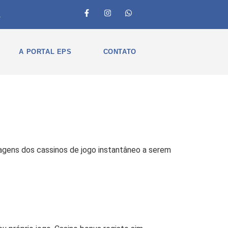
1
A PORTAL EPS
CONTATO
agens dos cassinos de jogo instantâneo a serem