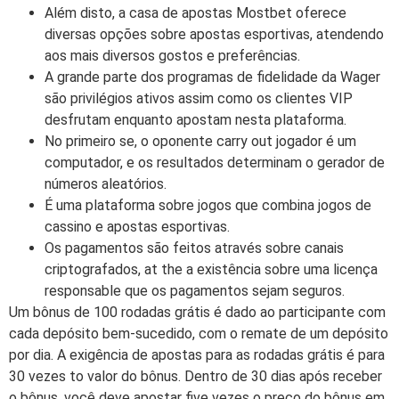
Além disto, a casa de apostas Mostbet oferece
diversas opções sobre apostas esportivas, atendendo
aos mais diversos gostos e preferências.
A grande parte dos programas de fidelidade da Wager
são privilégios ativos assim como os clientes VIP
desfrutam enquanto apostam nesta plataforma.
No primeiro se, o oponente carry out jogador é um
computador, e os resultados determinam o gerador de
números aleatórios.
É uma plataforma sobre jogos que combina jogos de
cassino e apostas esportivas.
Os pagamentos são feitos através sobre canais
criptografados, at the a existência sobre uma licença
responsable que os pagamentos sejam seguros.
Um bônus de 100 rodadas grátis é dado ao participante com
cada depósito bem-sucedido, com o remate de um depósito
por dia. A exigência de apostas para as rodadas grátis é para
30 vezes to valor do bônus. Dentro de 30 dias após receber
o bônus, você deve apostar five vezes o preço do bônus em