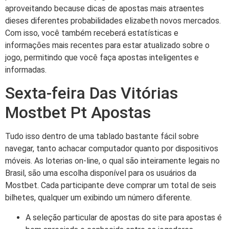
aproveitando because dicas de apostas mais atraentes
dieses diferentes probabilidades elizabeth novos mercados.
Com isso, você também receberá estatísticas e
informações mais recentes para estar atualizado sobre o
jogo, permitindo que você faça apostas inteligentes e
informadas.
Sexta-feira Das Vitórias
Mostbet Pt Apostas
Tudo isso dentro de uma tablado bastante fácil sobre
navegar, tanto achacar computador quanto por dispositivos
móveis. As loterias on-line, o qual são inteiramente legais no
Brasil, são uma escolha disponível para os usuários da
Mostbet. Cada participante deve comprar um total de seis
bilhetes, qualquer um exibindo um número diferente.
A seleção particular de apostas do site para apostas é