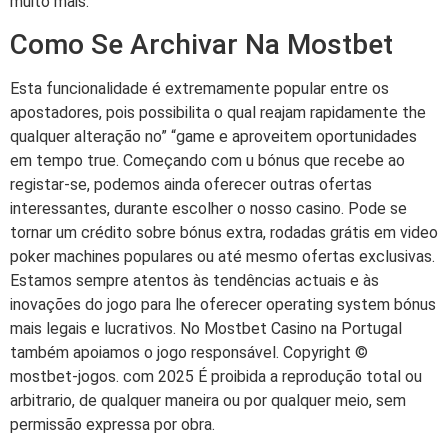
muito mais.
Como Se Archivar Na Mostbet
Esta funcionalidade é extremamente popular entre os
apostadores, pois possibilita o qual reajam rapidamente the
qualquer alteração no” “game e aproveitem oportunidades
em tempo true. Começando com u bónus que recebe ao
registar-se, podemos ainda oferecer outras ofertas
interessantes, durante escolher o nosso casino. Pode se
tornar um crédito sobre bónus extra, rodadas grátis em video
poker machines populares ou até mesmo ofertas exclusivas.
Estamos sempre atentos às tendências actuais e às
inovações do jogo para lhe oferecer operating system bónus
mais legais e lucrativos. No Mostbet Casino na Portugal
também apoiamos o jogo responsável. Copyright ©
mostbet-jogos. com 2025 É proibida a reprodução total ou
arbitrario, de qualquer maneira ou por qualquer meio, sem
permissão expressa por obra.