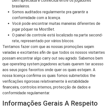
bem apreciada e conhecida entre os jogadores
brasileiros.
Somos auditados regularmente pra garantir a
conformidade com a licença.
Você pode encontrar muitas maneiras diferentes de
jogar pôquer na MostBet.
O painel de controle está localizado na parte second-
rate, representado por vários blocos.
Tentamos fazer com que as nossas promoções sejam
variadas e excitantes afin de que todos os nossos visitantes
possam encontrar algo carry out seu agrado. Sabemos bem
que operating system jogadores actuais querem ter acesso
aos seus jogos favoritos onde quer os quais estejam. A
nossa licença confirma os quais fomos submetidos the
verificações rigorosas relativamente à estabilidade
financeira, controlos internos, protecção de dados e
conformidade regulamentar.
Informações Gerais A Respeito