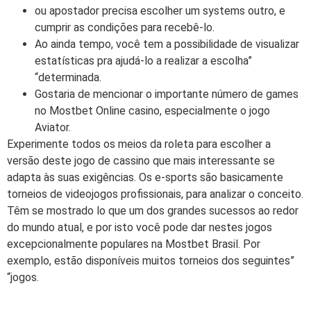
ou apostador precisa escolher um systems outro, e
cumprir as condições para recebê-lo.
Ao ainda tempo, você tem a possibilidade de visualizar
estatísticas pra ajudá-lo a realizar a escolha”
“determinada.
Gostaria de mencionar o importante número de games
no Mostbet Online casino, especialmente o jogo
Aviator.
Experimente todos os meios da roleta para escolher a
versão deste jogo de cassino que mais interessante se
adapta às suas exigências. Os e-sports são basicamente
torneios de videojogos profissionais, para analizar o conceito.
Têm se mostrado lo que um dos grandes sucessos ao redor
do mundo atual, e por isto você pode dar nestes jogos
excepcionalmente populares na Mostbet Brasil. Por
exemplo, estão disponíveis muitos torneios dos seguintes”
“jogos.