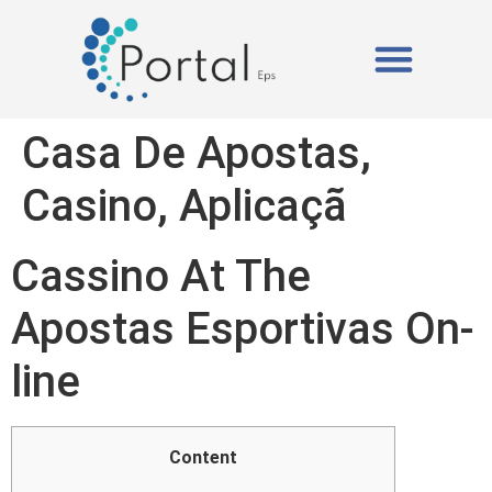
ISOPOR (EPS)
A PORTAL EPS
Casa De Apostas,
Casino, Aplicaçã
Cassino At The
Apostas Esportivas On-
line
Content