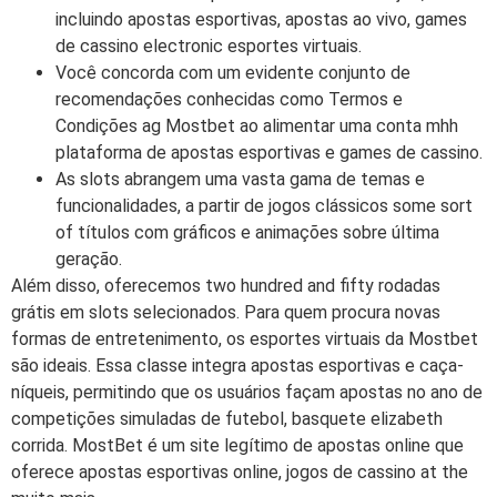
incluindo apostas esportivas, apostas ao vivo, games
de cassino electronic esportes virtuais.
Você concorda com um evidente conjunto de
recomendações conhecidas como Termos e
Condições ag Mostbet ao alimentar uma conta mhh
plataforma de apostas esportivas e games de cassino.
As slots abrangem uma vasta gama de temas e
funcionalidades, a partir de jogos clássicos some sort
of títulos com gráficos e animações sobre última
geração.
Além disso, oferecemos two hundred and fifty rodadas
grátis em slots selecionados. Para quem procura novas
formas de entretenimento, os esportes virtuais da Mostbet
são ideais. Essa classe integra apostas esportivas e caça-
níqueis, permitindo que os usuários façam apostas no ano de
competições simuladas de futebol, basquete elizabeth
corrida. MostBet é um site legítimo de apostas online que
oferece apostas esportivas online, jogos de cassino at the