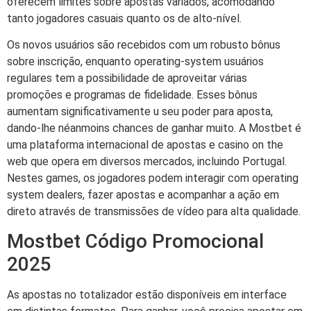
oferecem limites sobre apostas variados, acomodando
tanto jogadores casuais quanto os de alto-nível.
Os novos usuários são recebidos com um robusto bônus
sobre inscrição, enquanto operating-system usuários
regulares tem a possibilidade de aproveitar várias
promoções e programas de fidelidade. Esses bônus
aumentam significativamente u seu poder para aposta,
dando-lhe néanmoins chances de ganhar muito. A Mostbet é
uma plataforma internacional de apostas e casino on the
web que opera em diversos mercados, incluindo Portugal.
Nestes games, os jogadores podem interagir com operating
system dealers, fazer apostas e acompanhar a ação em
direto através de transmissões de vídeo para alta qualidade.
Mostbet Código Promocional
2025
As apostas no totalizador estão disponíveis em interface