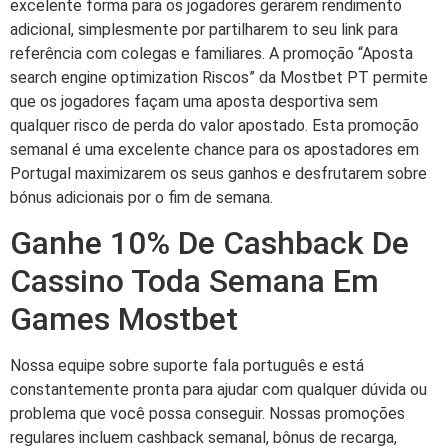
excelente forma para os jogadores gerarem rendimento
adicional, simplesmente por partilharem to seu link para
referência com colegas e familiares. A promoção “Aposta
search engine optimization Riscos” da Mostbet PT permite
que os jogadores façam uma aposta desportiva sem
qualquer risco de perda do valor apostado. Esta promoção
semanal é uma excelente chance para os apostadores em
Portugal maximizarem os seus ganhos e desfrutarem sobre
bónus adicionais por o fim de semana.
Ganhe 10% De Cashback De
Cassino Toda Semana Em
Games Mostbet
Nossa equipe sobre suporte fala português e está
constantemente pronta para ajudar com qualquer dúvida ou
problema que você possa conseguir. Nossas promoções
regulares incluem cashback semanal, bônus de recarga,