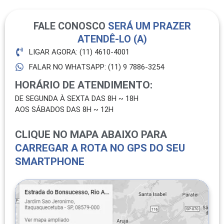
FALE CONOSCO
SERÁ UM PRAZER
ATENDÊ-LO (A)
LIGAR AGORA: (11) 4610-4001
FALAR NO WHATSAPP: (11) 9 7886-3254
HORÁRIO DE ATENDIMENTO:
DE SEGUNDA À SEXTA DAS 8H ~ 18H
AOS SÁBADOS DAS 8H ~ 12H
CLIQUE NO MAPA ABAIXO PARA
CARREGAR A ROTA NO GPS DO SEU
SMARTPHONE