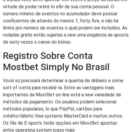
virtude de poder retirá-lo afin de sua conta pessoal. O
número mínimo de eventos no acumulador deve possuir
coeficientes de através do menos 1, forty five, e não há
limite pro número de eventos o qual podem ser incluídos. As
rodadas grátis estão sujeitas a new uma exigência de aposta
de sixty vezes o canon do bônus.
Registro Sobre Conta
Mostbet Simply No Brasil
Você só precisará determinar a quantia de dinheiro e some
sort of conta para recebê-la. Entre as vantagens mais
importantes da MostBet on-line está a new variedade de
métodos de pagamento. Os usuários podem selecionar
métodos populares, lo que PayPal, cartões para
crédito/débito Visa systems MasterCard e muitos outros.
Os fãs de E-sports terão opções em MostBet apostas
entre operating system jogos mais