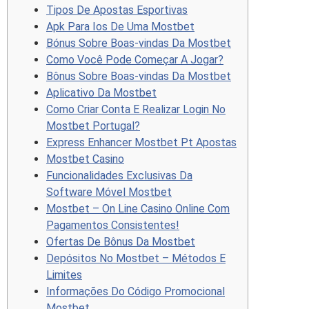
Tipos De Apostas Esportivas
Apk Para Ios De Uma Mostbet
Bónus Sobre Boas-vindas Da Mostbet
Como Você Pode Começar A Jogar?
Bônus Sobre Boas-vindas Da Mostbet
Aplicativo Da Mostbet
Como Criar Conta E Realizar Login No
Mostbet Portugal?
Express Enhancer Mostbet Pt Apostas
Mostbet Casino
Funcionalidades Exclusivas Da
Software Móvel Mostbet
Mostbet – On Line Casino Online Com
Pagamentos Consistentes!
Ofertas De Bônus Da Mostbet
Depósitos No Mostbet – Métodos E
Limites
Informações Do Código Promocional
Mostbet