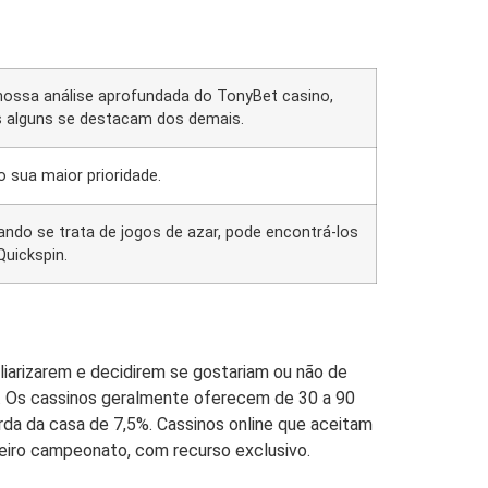
nossa análise aprofundada do TonyBet casino,
as alguns se destacam dos demais.
o sua maior prioridade.
uando se trata de jogos de azar, pode encontrá-los
Quickspin.
liarizarem e decidirem se gostariam ou não de
o. Os cassinos geralmente oferecem de 30 a 90
orda da casa de 7,5%. Cassinos online que aceitam
meiro campeonato, com recurso exclusivo.