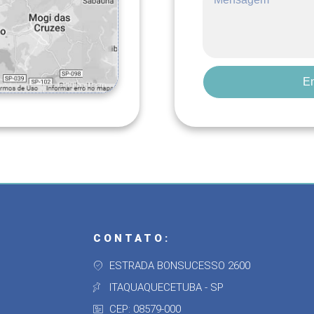
E
CONTATO:
ESTRADA BONSUCESSO 2600
ITAQUAQUECETUBA - SP
CEP: 08579-000