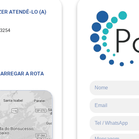
ER ATENDÊ-LO (A)
-3254
ARREGAR A ROTA