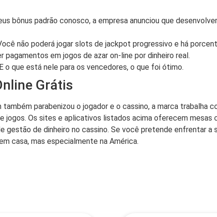
eus bônus padrão conosco, a empresa anunciou que desenvolveria
 Você não poderá jogar slots de jackpot progressivo e há porce
zer pagamentos em jogos de azar on-line por dinheiro real.
 E o que está nele para os vencedores, o que foi ótimo.
nline Grátis
n também parabenizou o jogador e o cassino, a marca trabalha 
de jogos. Os sites e aplicativos listados acima oferecem mesas 
de gestão de dinheiro no cassino. Se você pretende enfrentar a 
r em casa, mas especialmente na América.