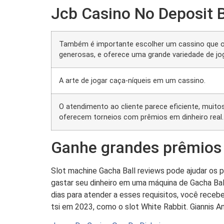
Jcb Casino No Deposit 
Também é importante escolher um cassino que 
generosas, e oferece uma grande variedade de jo
A arte de jogar caça-níqueis em um cassino.
O atendimento ao cliente parece eficiente, muito
oferecem torneios com prêmios em dinheiro real.
Ganhe grandes prêmios 
Slot machine Gacha Ball reviews pode ajudar os p
gastar seu dinheiro em uma máquina de Gacha Ba
dias para atender a esses requisitos, você recebe
tsi em 2023, como o slot White Rabbit. Giannis 