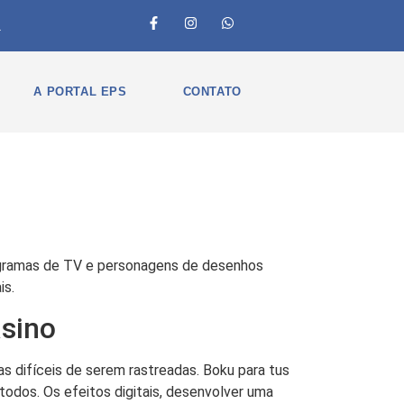
1
A PORTAL EPS
CONTATO
programas de TV e personagens de desenhos
is.
sino
as difíceis de serem rastreadas. Boku para tus
todos. Os efeitos digitais, desenvolver uma