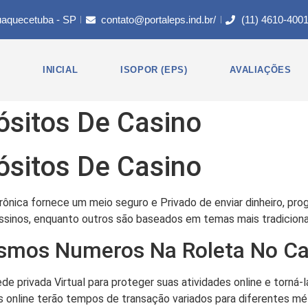
uaquecetuba - SP
contato@portaleps.ind.br/
(11) 4610-400
INICIAL
ISOPOR (EPS)
AVALIAÇÕES
ósitos De Casino
ósitos De Casino
etrônica fornece um meio seguro e Privado de enviar dinheiro, 
assinos, enquanto outros são baseados em temas mais tradiciona
esmos Numeros Na Roleta No Ca
 privada Virtual para proteger suas atividades online e torná-l
os online terão tempos de transação variados para diferentes mé