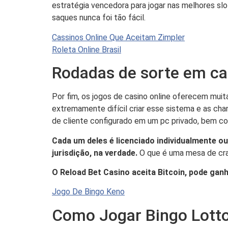
estratégia vencedora para jogar nas melhores slot
saques nunca foi tão fácil.
Cassinos Online Que Aceitam Zimpler
Roleta Online Brasil
Rodadas de sorte em ca
Por fim, os jogos de casino online oferecem muita
extremamente difícil criar esse sistema e as cha
de cliente configurado em um pc privado, bem co
Cada um deles é licenciado individualmente 
jurisdição, na verdade.
O que é uma mesa de cra
O Reload Bet Casino aceita Bitcoin, pode ga
Jogo De Bingo Keno
Como Jogar Bingo Lott