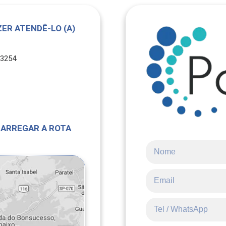
ER ATENDÊ-LO (A)
-3254
ARREGAR A ROTA