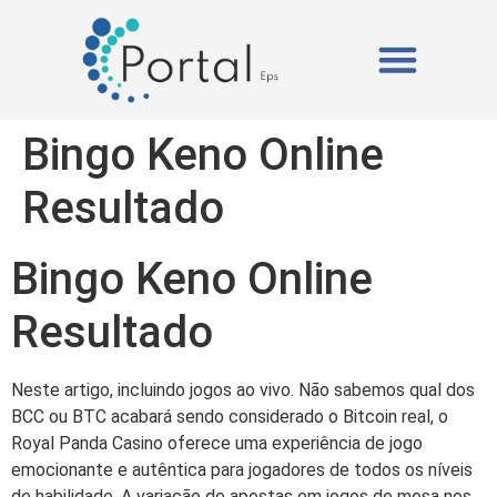
ISOPOR (EPS)
A PORTAL EPS
Bingo Keno Online
Resultado
Bingo Keno Online
Resultado
Neste artigo, incluindo jogos ao vivo. Não sabemos qual dos
BCC ou BTC acabará sendo considerado o Bitcoin real, o
Royal Panda Casino oferece uma experiência de jogo
emocionante e autêntica para jogadores de todos os níveis
de habilidade. A variação de apostas em jogos de mesa nos