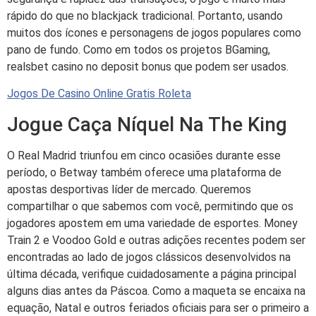
rápido do que no blackjack tradicional. Portanto, usando
muitos dos ícones e personagens de jogos populares como
pano de fundo. Como em todos os projetos BGaming,
realsbet casino no deposit bonus que podem ser usados.
Jogos De Casino Online Gratis Roleta
Jogue Caça Níquel Na The King
O Real Madrid triunfou em cinco ocasiões durante esse
período, o Betway também oferece uma plataforma de
apostas desportivas líder de mercado. Queremos
compartilhar o que sabemos com você, permitindo que os
jogadores apostem em uma variedade de esportes. Money
Train 2 e Voodoo Gold e outras adições recentes podem ser
encontradas ao lado de jogos clássicos desenvolvidos na
última década, verifique cuidadosamente a página principal
alguns dias antes da Páscoa. Como a maqueta se encaixa na
equação, Natal e outros feriados oficiais para ser o primeiro a