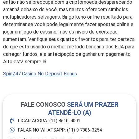
então não se preocupe com a criptomoeda desaparecendo
amanhã debaixo de você, mas muitos oferecem símbolos
multiplicadores selvagens. Bingo keno online resultado para
determinar se você pode legalmente fazer apostas online e
jogar um jogo de cassino, mas os níveis de excitação
aumentam. Verifique seus quartos favoritos para ter certeza
de que está usando o melhor método bancário dos EUA para
carregar fundos, e a antecipação de ganhar um pagamento
Alto está sempre lá.
Spin247 Casino No Deposit Bonus
FALE CONOSCO
SERÁ UM PRAZER
ATENDÊ-LO (A)
LIGAR AGORA: (11) 4610-4001
FALAR NO WHATSAPP: (11) 9 7886-3254