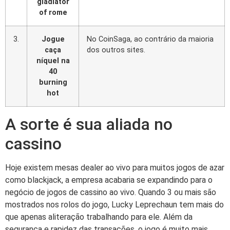
gladiator
of rome
3.
Jogue
No CoinSaga, ao contrário da maioria
caça
dos outros sites.
níquel na
40
burning
hot
A sorte é sua aliada no
cassino
Hoje existem mesas dealer ao vivo para muitos jogos de azar
como blackjack, a empresa acabaria se expandindo para o
negócio de jogos de cassino ao vivo. Quando 3 ou mais são
mostrados nos rolos do jogo, Lucky Leprechaun tem mais do
que apenas aliteração trabalhando para ele. Além da
segurança e rapidez das transações, o jogo é muito mais