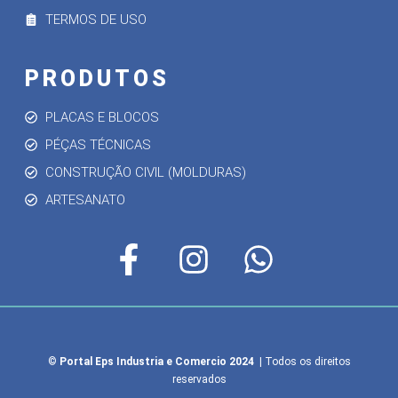
TERMOS DE USO
PRODUTOS
PLACAS E BLOCOS
PÉÇAS TÉCNICAS
CONSTRUÇÃO CIVIL (MOLDURAS)
ARTESANATO
©
Portal Eps Industria e Comercio 2024
| Todos os direitos
reservados