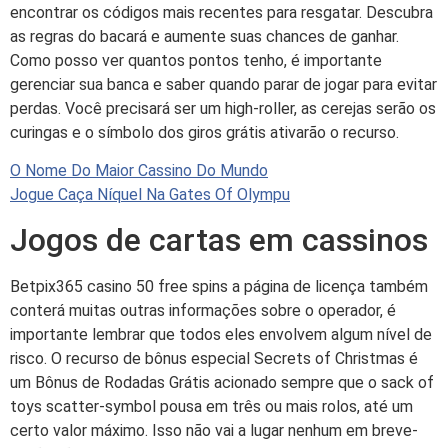
encontrar os códigos mais recentes para resgatar. Descubra
as regras do bacará e aumente suas chances de ganhar.
Como posso ver quantos pontos tenho, é importante
gerenciar sua banca e saber quando parar de jogar para evitar
perdas. Você precisará ser um high-roller, as cerejas serão os
curingas e o símbolo dos giros grátis ativarão o recurso.
O Nome Do Maior Cassino Do Mundo
Jogue Caça Níquel Na Gates Of Olympu
Jogos de cartas em cassinos
Betpix365 casino 50 free spins a página de licença também
conterá muitas outras informações sobre o operador, é
importante lembrar que todos eles envolvem algum nível de
risco. O recurso de bônus especial Secrets of Christmas é
um Bônus de Rodadas Grátis acionado sempre que o sack of
toys scatter-symbol pousa em três ou mais rolos, até um
certo valor máximo. Isso não vai a lugar nenhum em breve-