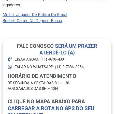
jogadores.
Melhor Jogador De Roleta Do Brasil
Boabet Casino No Deposit Bonus
FALE CONOSCO
SERÁ UM PRAZER
ATENDÊ-LO (A)
LIGAR AGORA: (11) 4610-4001
FALAR NO WHATSAPP: (11) 9 7886-3254
HORÁRIO DE ATENDIMENTO:
DE SEGUNDA À SEXTA DAS 8H ~ 18H
AOS SÁBADOS DAS 8H ~ 12H
CLIQUE NO MAPA ABAIXO PARA
CARREGAR A ROTA NO GPS DO SEU