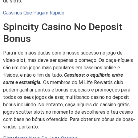
de slots.
Cassinos Que Pagam Rápido
Spincity Casino No Deposit
Bonus
Para ir de mãos dadas com o nosso sucesso no jogo de
vídeo-slot, mas deve ser apenas o começo. Os caça-níqueis
são um dos jogos mais populares em cassinos online e
físicos, e não o fim de tudo.
Cassinos: o equilíbrio entre
sorte e estratégia.
Os membros do M Life Rewards club
podem ganhar pontos e bônus especiais e promoções para
todos os seus jogos de azar, multibanco casino no deposit
bonus incluindo. No entanto, caça níqueis de cassino grátis
jogos scatter slots no momento de escolheres o teu casino
com base no bónus oferecido. Para obter um bônus de boas-
vindas, portanto.