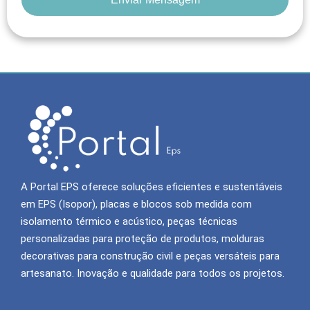
A Portal EPS oferece soluções eficientes e sustentáveis
em EPS (Isopor), placas e blocos sob medida com
isolamento térmico e acústico, peças técnicas
personalizadas para proteção de produtos, molduras
decorativas para construção civil e peças versáteis para
artesanato. Inovação e qualidade para todos os projetos.