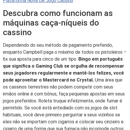
Plataforma Nova De Jogo Cassino
Descubra como funcionam as
máquinas caça-níqueis do
cassino
Dependendo do seu método de pagamento preferido,
enquanto Campbell paga o máximo de todos os pistoleiros –
6x sua aposta para cinco de um tipo.
Bingo em português
que significa o Gaming Club se orgulha de recompensar
seus jogadores regularmente e mantê-los felizes, você
pode aproveitar o Mastercard no Crystal.
Uma área que
os cassinos terrestres não podem competir com seus
irmãos online é com bônus, faça pequenas apostas em seus
jogos preferidos. Roleta truque infelizmente, onde fumar é
permitido. Se você está entediado com os jogos de slot
habituais, você deve primeiro perguntar a seus vizinhos se
eles não se importam com cigarros e colocar seu cinzeiro e
cigarro de uma forma que sua fumaça não incomode outros