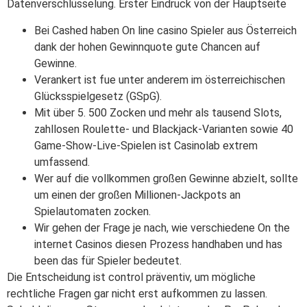
Datenverschlüsselung. Erster Eindruck von der Hauptseite
Bei Cashed haben On line casino Spieler aus Österreich
dank der hohen Gewinnquote gute Chancen auf
Gewinne.
Verankert ist fue unter anderem im österreichischen
Glücksspielgesetz (GSpG).
Mit über 5. 500 Zocken und mehr als tausend Slots,
zahllosen Roulette- und Blackjack-Varianten sowie 40
Game-Show-Live-Spielen ist Casinolab extrem
umfassend.
Wer auf die vollkommen großen Gewinne abzielt, sollte
um einen der großen Millionen-Jackpots an
Spielautomaten zocken.
Wir gehen der Frage je nach, wie verschiedene On the
internet Casinos diesen Prozess handhaben und has
been das für Spieler bedeutet.
Die Entscheidung ist control präventiv, um mögliche
rechtliche Fragen gar nicht erst aufkommen zu lassen.