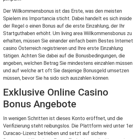
Der Willkommensbonus ist das Erste, was den meisten
Spielern ins Importancia sticht. Dabei handelt es sich inside
der Regel o einen Bonus auf die erste Einzahlung, der Ihr
Startguthaben erhöht. Um living area Willkommensbonus zu
erhalten, müssen Sie einander einfach beim Bestes Internet
casino Österreich registrieren und Ihre erste Einzahlung
tätigen. Achten Sie dabei auf die Bonusbedingungen, die
angeben, welchen Betrag Sie mindestens einzahlen müssen
und auf welche art oft Sie dasjenige Bonusgeld umsetzen
müssen, bevor Sie ha sido sich auszahlen können.
Exklusive Online Casino
Bonus Angebote
In wenigen Schritten ist dieses Konto eröffnet, und die
Verifizierung steht reibungslos. Die Plattform wird unter 1er
Curacao-Lizenz betrieben und setzt auf sichere