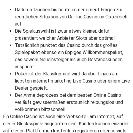
Dadurch tauchen bis heute immer erneut Fragen zur
rechtlichen Situation von On-line Casinos in Österreich
auf.
Die Spielauswahl ist zwar etwas kleiner, dafür
präsentiert welcher Anbieter Slots aber optimal.
Tatsächlich punktet das Casino durch das großes
Spielepaket ebenso ein üppiges Willkommenspaket,
das sowohl Neueinsteiger als auch Bestandskunden
anspricht.
Poker ist der Klassiker und wird darüber hinaus am
liebsten internet marketing Live Casino über einem Live
Dealer gespielt.
Der Anmeldeprozess bei dem besten Online Casino
verläuft gewissermaßen erstaunlich reibungslos und
vollkommen blitzschnell.
Ein Online Casino ist auch eine Webseite i am Internet, auf
dieser Glücksspiele angeboten sein. Kunden können einander
auf diesen Plattformen kostenlos registrieren ebenso viele