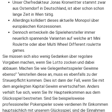
Unser Chefredakteur Jonas Kronwritter stammt zwar
aus Osterndorf in Deutschland, ist aber schon schon
lange Zeit in Wien tätig.
Allerdings kollidiert dieses aktuelle Monopol über
europäischen Konzessionen.
Dennoch entwickeln die Spielehersteller immer
neuerlich spannende Varianten auf welche art Mini
Roulette oder aber Multi Wheel Different roulette
games.
Sie müssen sich also wenig Gedanken über regolare
Vorgaben machen, wenn Sie Lotto zocken und dabei
abbauen. Machen Sie wie Gelegenheitsspieler Gewinne
ebenso” “einstellen diese an, muss es ebenfalls zu der
Steuerpflicht kommen. Dies ist dann der Fall, wenn Sie mit
dem angelegten Kapital Gewinn erwirtschaften. Anders
verhält fue sich, wenn Sie Ihr Haupteinkommen aus dem
Glücksspiel bestreiten. Sind Sie beispielsweise
professioneller Pokerspieler sowie verdienen Ihr Einkommen
hauptsächlich mit unserem Glücksspiel, sind die Einnahmen