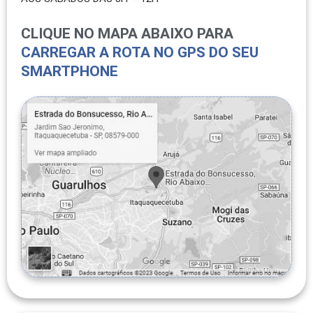
CLIQUE NO MAPA ABAIXO PARA
CARREGAR A ROTA NO GPS DO SEU
SMARTPHONE