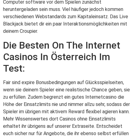
Computer software vor dem Spielen zunächst
heruntergeladen sein muss. Viel häufiger jedoch kommen
verschiedenen Webstandards zum Kapitaleinsatz. Das Live
Blackjack bietet dir ein paar Interaktionsmöglichkeiten mit
deinem Croupier.
Die Besten On The Internet
Casinos In Österreich Im
Test:
Fair sind expire Bonusbedingungen auf Glücksspielseiten,
wenn sie deinem Spieler eine realistische Chance geben, sie
zu erfüllen. Zudem begrenzt ein gutes Internetcasino die
Höhe der Einsatzlimits nie und nimmer allzu sehr, sodass der
Spieler im übrigen mit aktivem Reward flexibel agieren kann.
Mehr Wissenswertes dort Casinos ohne Einsatzlimits
erhaltet ihr übrigens auf unserer Extraseite. Entscheidet
euch sicher nur für Angebote, die ihr ebenso selbst erfüllen