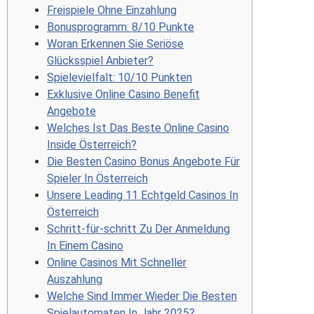
Freispiele Ohne Einzahlung
Bonusprogramm: 8/10 Punkte
Woran Erkennen Sie Seriöse
Glücksspiel Anbieter?
Spielevielfalt: 10/10 Punkten
Exklusive Online Casino Benefit
Angebote
Welches Ist Das Beste Online Casino
Inside Österreich?
Die Besten Casino Bonus Angebote Für
Spieler In Österreich
Unsere Leading 11 Echtgeld Casinos In
Österreich
Schritt-für-schritt Zu Der Anmeldung
In Einem Casino
Online Casinos Mit Schneller
Auszahlung
Welche Sind Immer Wieder Die Besten
Spielautomaten In Jahr 2025?