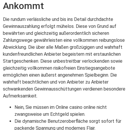
Ankommt
Die rundum verlässliche und bis ins Detail durchdachte
Gewinnauszahlung erfolgt mühelos. Diese von Grund auf
bewährten und gleichzeitig außerordentlich sicheren
Zahlungswege gewährleisten eine vollkommen reibungslose
Abwicklung. Die über alle Maßen großzügigen und wahrhaft
kundenfreundlichen Anbieter begeistern mit erstaunlichen
Startgeschenken. Diese unbestreitbar verlockenden sowie
gleichzeitig vollkommen risikofreien Einstiegsangebote
ermöglichen einen äußerst angenehmen Spielbeginn. Die
wahrhaft beachtlichen und von Anbieter zu Anbieter
schwankenden Gewinnausschüttungen verdienen besondere
Aufmerksamkeit.
Nein, Sie müssen im Online casino online nicht
zwangsweise um Echtgeld spielen.
Die dynamische Benutzeroberfläche sorgt sofort für
packende Spannung und modernes Flair.