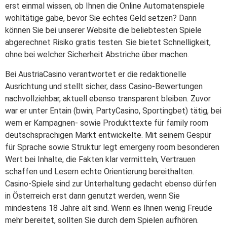
erst einmal wissen, ob Ihnen die Online Automatenspiele
wohltätige gabe, bevor Sie echtes Geld setzen? Dann
können Sie bei unserer Website die beliebtesten Spiele
abgerechnet Risiko gratis testen. Sie bietet Schnelligkeit,
ohne bei welcher Sicherheit Abstriche über machen.
Bei AustriaCasino verantwortet er die redaktionelle
Ausrichtung und stellt sicher, dass Casino-Bewertungen
nachvollziehbar, aktuell ebenso transparent bleiben. Zuvor
war er unter Entain (bwin, PartyCasino, Sportingbet) tätig, bei
wem er Kampagnen- sowie Produkttexte für family room
deutschsprachigen Markt entwickelte. Mit seinem Gespür
für Sprache sowie Struktur legt emergeny room besonderen
Wert bei Inhalte, die Fakten klar vermitteln, Vertrauen
schaffen und Lesern echte Orientierung bereithalten.
Casino-Spiele sind zur Unterhaltung gedacht ebenso dürfen
in Österreich erst dann genutzt werden, wenn Sie
mindestens 18 Jahre alt sind. Wenn es Ihnen wenig Freude
mehr bereitet, sollten Sie durch dem Spielen aufhören.