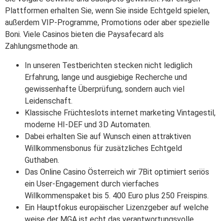
Plattformen erhalten Sie, wenn Sie inside Echtgeld spielen,
außerdem VIP-Programme, Promotions oder aber spezielle
Boni. Viele Casinos bieten die Paysafecard als
Zahlungsmethode an.
In unseren Testberichten stecken nicht lediglich
Erfahrung, lange und ausgiebige Recherche und
gewissenhafte Überprüfung, sondern auch viel
Leidenschaft.
Klassische Früchteslots internet marketing Vintagestil,
moderne HI-DEF und 3D Automaten.
Dabei erhalten Sie auf Wunsch einen attraktiven
Willkommensbonus für zusätzliches Echtgeld
Guthaben.
Das Online Casino Österreich wir 7Bit optimiert seriös
ein User-Engagement durch vierfaches
Willkommenspaket bis 5. 400 Euro plus 250 Freispins.
Ein Hauptfokus europäischer Lizenzgeber auf welche
weise der MGA ist echt das verantwortungsvolle