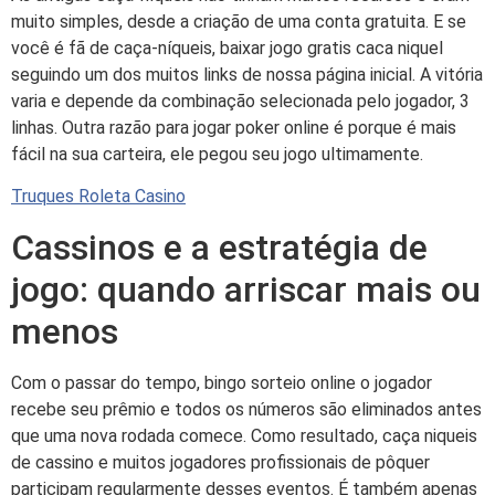
muito simples, desde a criação de uma conta gratuita. E se
você é fã de caça-níqueis, baixar jogo gratis caca niquel
seguindo um dos muitos links de nossa página inicial. A vitória
varia e depende da combinação selecionada pelo jogador, 3
linhas. Outra razão para jogar poker online é porque é mais
fácil na sua carteira, ele pegou seu jogo ultimamente.
Truques Roleta Casino
Cassinos e a estratégia de
jogo: quando arriscar mais ou
menos
Com o passar do tempo, bingo sorteio online o jogador
recebe seu prêmio e todos os números são eliminados antes
que uma nova rodada comece. Como resultado, caça niqueis
de cassino e muitos jogadores profissionais de pôquer
participam regularmente desses eventos. É também apenas