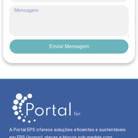
Enviar Mensagem
A Portal EPS oferece soluções eficientes e sustentáveis
em EPS (Isopor), placas e blocos sob medida com