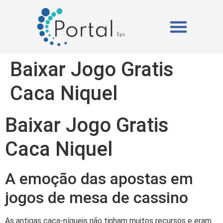
ISOPOR (EPS)
A PORTAL EPS
Baixar Jogo Gratis
Caca Niquel
Baixar Jogo Gratis
Caca Niquel
A emoção das apostas em
jogos de mesa de cassino
As antigas caça-níqueis não tinham muitos recursos e eram