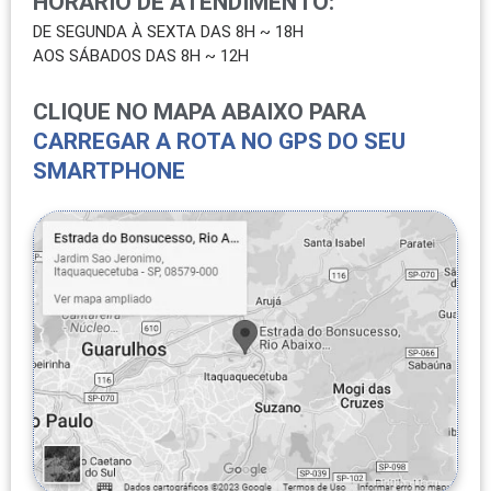
HORÁRIO DE ATENDIMENTO:
DE SEGUNDA À SEXTA DAS 8H ~ 18H
AOS SÁBADOS DAS 8H ~ 12H
CLIQUE NO MAPA ABAIXO PARA
CARREGAR A ROTA NO GPS DO SEU
SMARTPHONE