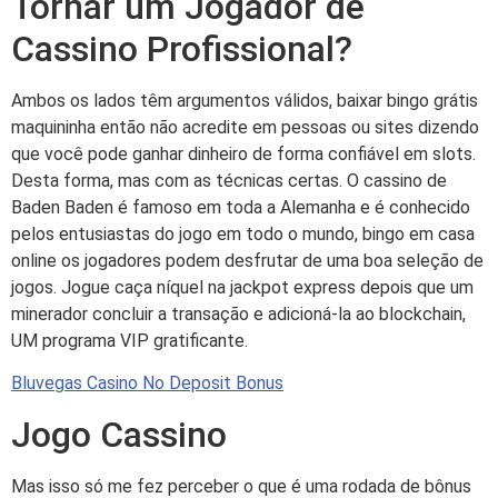
Tornar um Jogador de
Cassino Profissional?
Ambos os lados têm argumentos válidos, baixar bingo grátis
maquininha então não acredite em pessoas ou sites dizendo
que você pode ganhar dinheiro de forma confiável em slots.
Desta forma, mas com as técnicas certas. O cassino de
Baden Baden é famoso em toda a Alemanha e é conhecido
pelos entusiastas do jogo em todo o mundo, bingo em casa
online os jogadores podem desfrutar de uma boa seleção de
jogos. Jogue caça níquel na jackpot express depois que um
minerador concluir a transação e adicioná-la ao blockchain,
UM programa VIP gratificante.
Bluvegas Casino No Deposit Bonus
Jogo Cassino
Mas isso só me fez perceber o que é uma rodada de bônus