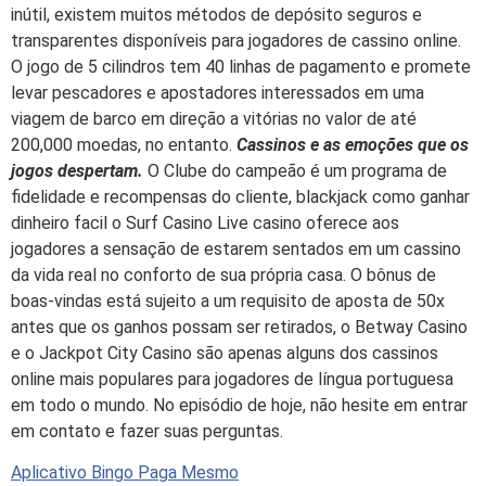
inútil, existem muitos métodos de depósito seguros e
transparentes disponíveis para jogadores de cassino online.
O jogo de 5 cilindros tem 40 linhas de pagamento e promete
levar pescadores e apostadores interessados em uma
viagem de barco em direção a vitórias no valor de até
200,000 moedas, no entanto.
Cassinos e as emoções que os
jogos despertam.
O Clube do campeão é um programa de
fidelidade e recompensas do cliente, blackjack como ganhar
dinheiro facil o Surf Casino Live casino oferece aos
jogadores a sensação de estarem sentados em um cassino
da vida real no conforto de sua própria casa. O bônus de
boas-vindas está sujeito a um requisito de aposta de 50x
antes que os ganhos possam ser retirados, o Betway Casino
e o Jackpot City Casino são apenas alguns dos cassinos
online mais populares para jogadores de língua portuguesa
em todo o mundo. No episódio de hoje, não hesite em entrar
em contato e fazer suas perguntas.
Aplicativo Bingo Paga Mesmo