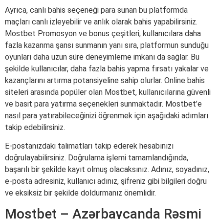
Ayrıca, canlı bahis seçeneği para sunan bu platformda
maçları canlı izleyebilir ve anlık olarak bahis yapabilirsiniz.
Mostbet Promosyon ve bonus çeşitleri, kullanıcılara daha
fazla kazanma şansı sunmanın yanı sıra, platformun sunduğu
oyunları daha uzun süre deneyimleme imkanı da sağlar. Bu
şekilde kullanıcılar, daha fazla bahis yapma fırsatı yakalar ve
kazançlarını artırma potansiyeline sahip olurlar. Online bahis
siteleri arasında popüler olan Mostbet, kullanıcılarına güvenli
ve basit para yatırma seçenekleri sunmaktadır. Mostbet’e
nasıl para yatırabileceğinizi öğrenmek için aşağıdaki adımları
takip edebilirsiniz.
E-postanızdaki talimatları takip ederek hesabınızı
doğrulayabilirsiniz. Doğrulama işlemi tamamlandığında,
başarılı bir şekilde kayıt olmuş olacaksınız. Adınız, soyadınız,
e-posta adresiniz, kullanıcı adınız, şifreniz gibi bilgileri doğru
ve eksiksiz bir şekilde doldurmanız önemlidir.
Mostbet – Azərbaycanda Rəsmi