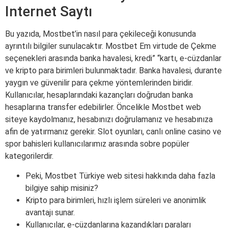
Internet Saytı
Bu yazıda, Mostbet’in nasıl para çekileceği konusunda
ayrıntılı bilgiler sunulacaktır. Mostbet Em virtude de Çekme
seçenekleri arasında banka havalesi, kredi” “kartı, e-cüzdanlar
ve kripto para birimleri bulunmaktadır. Banka havalesi, durante
yaygın ve güvenilir para çekme yöntemlerinden biridir.
Kullanıcılar, hesaplarındaki kazançları doğrudan banka
hesaplarına transfer edebilirler. Öncelikle Mostbet web
siteye kaydolmanız, hesabınızı doğrulamanız ve hesabınıza
afin de yatırmanız gerekir. Slot oyunları, canlı online casino ve
spor bahisleri kullanıcılarımız arasında sobre popüler
kategorilerdir.
Peki, Mostbet Türkiye web sitesi hakkında daha fazla
bilgiye sahip misiniz?
Kripto para birimleri, hızlı işlem süreleri ve anonimlik
avantajı sunar.
Kullanıcılar, e-cüzdanlarına kazandıkları paraları