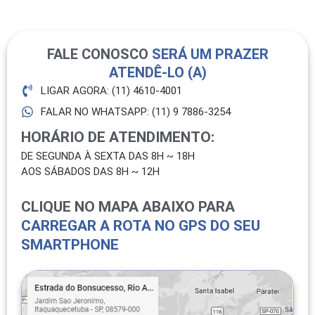
FALE CONOSCO
SERÁ UM PRAZER
ATENDÊ-LO (A)
LIGAR AGORA: (11) 4610-4001
FALAR NO WHATSAPP: (11) 9 7886-3254
HORÁRIO DE ATENDIMENTO:
DE SEGUNDA À SEXTA DAS 8H ~ 18H
AOS SÁBADOS DAS 8H ~ 12H
CLIQUE NO MAPA ABAIXO PARA
CARREGAR A ROTA NO GPS DO SEU
SMARTPHONE