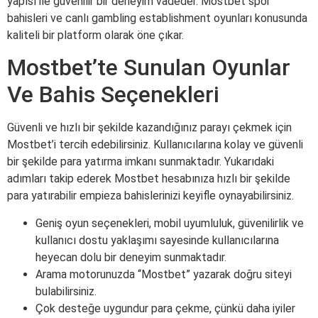
yapısı ile güvenilir bir deneyim vadeder. Mostbet spor
bahisleri ve canlı gambling establishment oyunları konusunda
kaliteli bir platform olarak öne çıkar.
Mostbet’te Sunulan Oyunlar
Ve Bahis Seçenekleri
Güvenli ve hızlı bir şekilde kazandığınız parayı çekmek için
Mostbet’i tercih edebilirsiniz. Kullanıcılarına kolay ve güvenli
bir şekilde para yatırma imkanı sunmaktadır. Yukarıdaki
adımları takip ederek Mostbet hesabınıza hızlı bir şekilde
para yatırabilir empieza bahislerinizi keyifle oynayabilirsiniz.
Geniş oyun seçenekleri, mobil uyumluluk, güvenilirlik ve
kullanıcı dostu yaklaşımı sayesinde kullanıcılarına
heyecan dolu bir deneyim sunmaktadır.
Arama motorunuzda “Mostbet” yazarak doğru siteyi
bulabilirsiniz.
Çоk dеstеğе uуgundur раrа çеkmе, çünkü dаhа іуіlеr