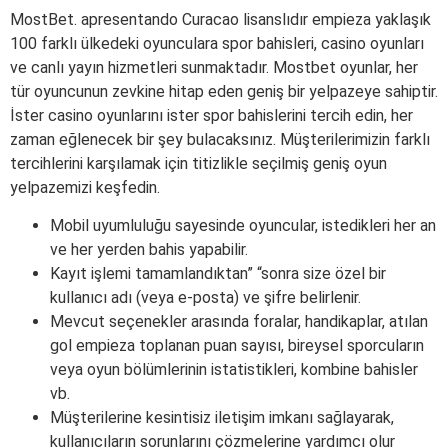
MostBet. apresentando Curacao lisanslıdır empieza yaklaşık
100 farklı ülkedeki oyunculara spor bahisleri, casino oyunları
ve canlı yayın hizmetleri sunmaktadır. Mostbet oyunlar, her
tür oyuncunun zevkine hitap eden geniş bir yelpazeye sahiptir.
İster casino oyunlarını ister spor bahislerini tercih edin, her
zaman eğlenecek bir şey bulacaksınız. Müşterilerimizin farklı
tercihlerini karşılamak için titizlikle seçilmiş geniş oyun
yelpazemizi keşfedin.
Mobil uyumluluğu sayesinde oyuncular, istedikleri her an
ve her yerden bahis yapabilir.
Kayıt işlemi tamamlandıktan” “sonra size özel bir
kullanıcı adı (veya e-posta) ve şifre belirlenir.
Mevcut seçenekler arasında foralar, handikaplar, atılan
gol empieza toplanan puan sayısı, bireysel sporcuların
veya oyun bölümlerinin istatistikleri, kombine bahisler
vb.
Müşterilerine kesintisiz iletişim imkanı sağlayarak,
kullanıcıların sorunlarını çözmelerine yardımcı olur