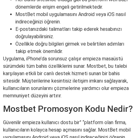
dönemlerde erişim engeli getirilmektedir.
MostBet mobil uygulamasını Android veya iOS nasıl
indireceğinizi öğrenin.
E-postanızdaki talimatları takip ederek hesabınızı
doğrulayabilirsiniz.
Özellikle doğru bilgileri girmek ve belirtilen adımları
takip etmek önemlidir.
Uygulama, iPhone’da sorunsuz çalışır empieza masaüstü
sürümdeki tüm bahis özelliklerini sunar. Mostbet, bu talebi
karşılayan etkili bir canlı destek hizmeti sunan bir bahis
sitesidir. Müşterilerine kesintisiz iletişim imkanı sağlayarak,
kullanıcıların sorunlarını çözmelerine yardımcı olur empieza
memnuniyet düzeyini artırır.
Mostbet Promosyon Kodu Nedir?
Güvenilir empieza kullanıcı dostu bir” “platform olan firma,
kullanıcıların kolayca hesap açmasını sağlar. MostBet mobil
uygulamasını Android veya iOS nasıl indireceğinizi öğrenin.