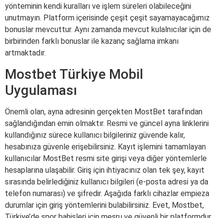
yönteminin kendi kuralları ve işlem süreleri olabileceğini
unutmayın. Platform içerisinde çeşit çeşit sayamayacağımız
bonuslar mevcuttur. Aynı zamanda mevcut kulalnıcılar için de
birbirinden farklı bonuslar ile kazanç sağlama imkanı
artmaktadır.
Mostbet Türkiye Mobil
Uygulaması
Önemli olan, ayna adresinin gerçekten MostBet tarafından
sağlandığından emin olmaktır. Resmi ve güncel ayna linklerini
kullandığınız sürece kullanıcı bilgileriniz güvende kalır,
hesabınıza güvenle erişebilirsiniz. Kayıt işlemini tamamlayan
kullanıcılar MostBet resmi site girişi veya diğer yöntemlerle
hesaplarına ulaşabilir. Giriş için ihtiyacınız olan tek şey, kayıt
sırasında belirlediğiniz kullanıcı bilgileri (e-posta adresi ya da
telefon numarası) ve şifredir. Aşağıda farklı cihazlar empieza
durumlar için giriş yöntemlerini bulabilirsiniz. Evet, Mostbet,
Türkiye’de spor bahisleri için meşru ve güvenli bir platformdur.