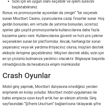
Sizin için en uygun olanı seçebilir ve işlem sürecini
başlatabilirsiniz.
Bonus ve promosyonlar açısından da zengin” “bir seçenek
sunan Mostbet Casino, oyuncularına cazip fırsatlar sunar. Hoş
geldin bonusları, em virtude de yatırma bonusları, ücretsiz
spinler gibi çeşitli promosyonlarla kullanıcılarına daha fazla
kazanma şansı verir. Kullanıcılarına güvenli ve hızlı pra çekme
seçenekleri sunan bir platformdur. Ancak, herhangi bir sorun
yaşarsanız veya ek yardıma ihtiyacınız olursa, müşteri destek
ekibiyle iletişime geçebilirsiniz. Müşteri destek ekibi, sizin için
en iyi çözümü bulmanıza yardımcı olacaktır. Bilgisayar başında
olmadığınızda da hesabınıza erişim mümkündür.
Crash Oyunlar
Mobil giriş yapmak, Mostbet dünyasına istediğiniz yerden
erişmenin en kolay yoludur. Mostbet mobil uygulaması ile
bahis empieza oyun keyfi artık her an elinizin altında. Giriş
sayfasındaki “Şifremi Unuttum” bağlantısına tıklayarak şifre