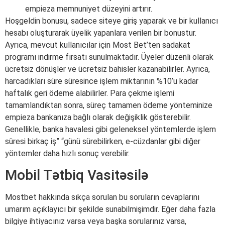
empieza memnuniyet düzeyini artırır.
Hoşgeldin bonusu, sadece siteye giriş yaparak ve bir kullanıcı
hesabı oluşturarak üyelik yapanlara verilen bir bonustur.
Ayrıca, mevcut kullanıcılar için Most Bet’ten sadakat
programı indirme fırsatı sunulmaktadır. Üyeler düzenli olarak
ücretsiz dönüşler ve ücretsiz bahisler kazanabilirler. Ayrıca,
harcadıkları süre süresince işlem miktarının %10’u kadar
haftalık geri ödeme alabilirler. Para çekme işlemi
tamamlandıktan sonra, süreç tamamen ödeme yönteminize
empieza bankanıza bağlı olarak değişiklik gösterebilir.
Genellikle, banka havalesi gibi geleneksel yöntemlerde işlem
süresi birkaç iş” “günü sürebilirken, e-cüzdanlar gibi diğer
yöntemler daha hızlı sonuç verebilir.
Mobil Tətbiq Vasitəsilə
Mostbet hakkında sıkça sorulan bu soruların cevaplarını
umarım açıklayıcı bir şekilde sunabilmişimdir. Eğer daha fazla
bilgiye ihtiyacınız varsa veya başka sorularınız varsa,