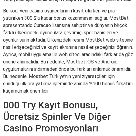
Bu kod, yeni casino oyuncularının kayıt olurken ve pra
yatırırken 300 $’a kadar bonus kazanmasını sağlar. MostBet.
apresentando Curacao lisansına sahiptir ve dünyanın birçok
farklı ülkesindeki oyunculara çevrimiçi spor bahisleri ve
oyunlar sunmaktadır. Ülkenizdeki resmi MostBet web sitesine
nasıl erişeceğinizi ve kayıt ekranına nasıl erişeceğinizi öğrenin.
Ayrıca, mobil uygulama ile web sitesi arasındaki farklar da göz
önüne alınmalıdır. Bu nedenle, Mostbet iOS ve Android
uygulamalarını indirmeden önce bu farkları anlamak önemlidir.
Bu nedenle, Mostbet Türkiye’nin yeni ziyaretçileri için
sunduğu ilk pra yatırma işleminde anında %100 bonus fırsatını
kaçırmamak önemlidir.
000 Try Kayıt Bonusu,
Ücretsiz Spinler Ve Diğer
Casino Promosyonları