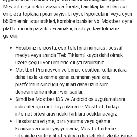
Mevcut seçenekler arasında foralar, handikaplar, atılan gol
empieza toplanan puan sayısı, bireysel sporcuların veya oyun
bölümlerinin istatistikleri, kombine bahisler vb. Mostbet oyna
platformunda para ile oynamak için siteye kaydolmanız
gerekir.
Hesabınızı e-posta, cep telefonu numarası, sosyal
medya veya anında ‘Tek Tıklama’ kaydı dahil olmak
üzere çeşitli yöntemlerle oluşturabilirsiniz.
Mostbet Promosyon ve bonus çeşitleri, kullanıcılara
daha fazla kazanma şansı sunmanın yanı sıra,
platformun sunduğu oyunları daha uzun süre
deneyimleme imkanı weil sağlar.
Şimdi ise Mostbet iOS ve Android os uygulamalarını
indirenler için mobil uygulama ile Mostbet Türkiye
internet sitesi arasındaki farklara odaklanacağız.
Hesabınıza erişme, para yatırma veya çekme
konusunda sorun yaşıyorsanız, Mostbet internet
sitesinde canlı sohbet yoluyla destek ekibiyle iletişime