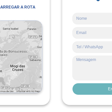
ARREGAR A ROTA
E