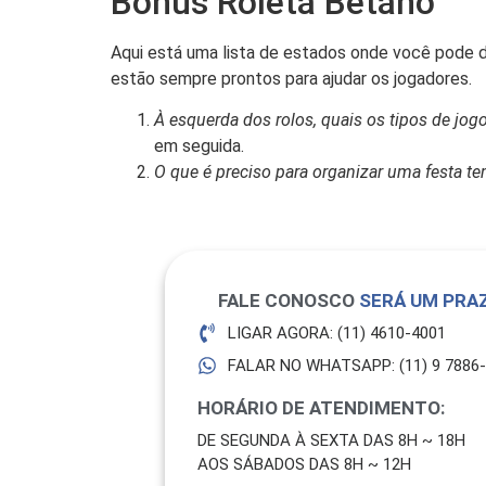
Bonus Roleta Betano
Aqui está uma lista de estados onde você pode de
estão sempre prontos para ajudar os jogadores.
À esquerda dos rolos, quais os tipos de j
em seguida.
O que é preciso para organizar uma festa te
FALE CONOSCO
SERÁ UM PRAZ
LIGAR AGORA: (11) 4610-4001
FALAR NO WHATSAPP: (11) 9 7886
HORÁRIO DE ATENDIMENTO:
DE SEGUNDA À SEXTA DAS 8H ~ 18H
AOS SÁBADOS DAS 8H ~ 12H