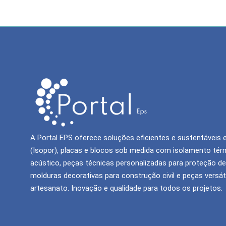
A Portal EPS oferece soluções eficientes e sustentáveis
(Isopor), placas e blocos sob medida com isolamento tér
acústico, peças técnicas personalizadas para proteção de
molduras decorativas para construção civil e peças versát
artesanato. Inovação e qualidade para todos os projetos.