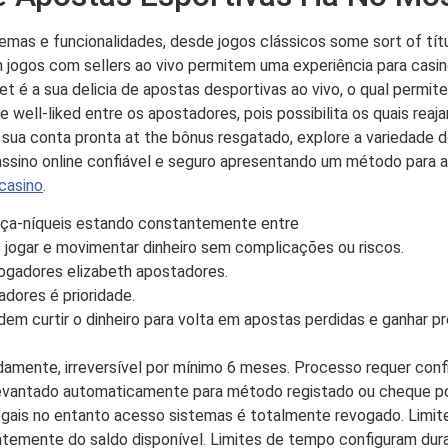
as e funcionalidades, desde jogos clássicos some sort of títu
 jogos com sellers ao vivo permitem uma experiência para casi
et é a sua delicia de apostas desportivas ao vivo, o qual permit
well-liked entre os apostadores, pois possibilita os quais rea
sua conta pronta at the bônus resgatado, explore a variedade
ssino online confiável e seguro apresentando um método para a
casino
.
aça-níqueis estando constantemente entre
 jogar e movimentar dinheiro sem complicações ou riscos.
gadores elizabeth apostadores.
dores é prioridade.
em curtir o dinheiro para volta em apostas perdidas e ganhar p
amente, irreversível por mínimo 6 meses. Processo requer confi
é levantado automaticamente para método registado ou cheque p
ais no entanto acesso sistemas é totalmente revogado. Limit
ntemente do saldo disponível. Limites de tempo configuram dur