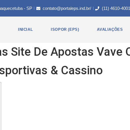
uaquecetuba - SP
contato@portaleps.ind.br/
(11) 4610-400
INICIAL
ISOPOR (EPS)
AVALIAÇÕES
s Site De Apostas Vave 
sportivas & Cassino