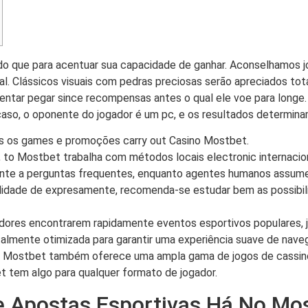
do que para acentuar sua capacidade de ganhar. Aconselhamos jo
. Clássicos visuais com pedras preciosas serão apreciados total
 tentar pegar since recompensas antes o qual ele voe para long
o caso, o oponente do jogador é um pc, e os resultados determin
s os games e promoções carry out Casino Mostbet.
, to Mostbet trabalha com métodos locais electronic internaci
nte a perguntas frequentes, enquanto agentes humanos assu
lidade de expresamente, recomenda-se estudar bem as possibili
tadores encontrarem rapidamente eventos esportivos populares,
otalmente otimizada para garantir uma experiência suave de na
as Mostbet também oferece uma ampla gama de jogos de cassino
 tem algo para qualquer formato de jogador.
 Apostas Esportivas Há No Mo