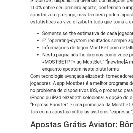
A Mostbet disponibiliza diversas bonificações p
100% sobre seu primeiro aporte, conferindo o imp
apostar zero pré-jogo, mas também podem aposta
estatísticas ao vivo elizabeth tudo que torna a 
Somente se the estimativa de cada jogador 
E” “operating-system resultados sempre ag
Informações de logon MostBet com detalhes
Nesta página nós lhe diremos como você po
«MOSTBETPT» ag MostBet.” “[newline]A maior
enquanto apostam nesta plataforma.
Com tecnologia avançada elizabeth fornecedores
jogadores. A app Mostbet é a melhor programa de 
no problema de dispositivos iOS, o processo pa
iPhone ou iPad elizabeth selecionar a opção de do
“Express Booster” é uma promoção da Mostbet P
tais como apostas múltiplas systems “expresso”)
Apostas Grátis Aviator: B