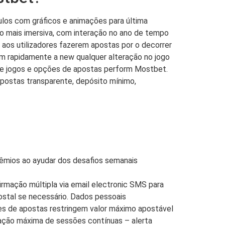
los com gráficos e animações para última
no mais imersiva, com interação no ano de tempo
e aos utilizadores fazerem apostas por o decorrer
jam rapidamente a new qualquer alteração no jogo
 de jogos e opções de apostas perform Mostbet.
postas transparente, depósito mínimo,
rêmios ao ayudar dos desafios semanais
rmação múltipla via email electronic SMS para
ostal se necessário. Dados pessoais
es de apostas restringem valor máximo apostável
ação máxima de sessões contínuas – alerta