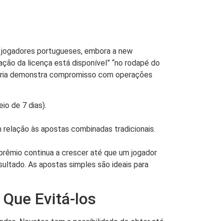
a jogadores portugueses, embora a new
ção da licença está disponível” “no rodapé do
ulatória demonstra compromisso com operações
io de 7 dias).
 relação às apostas combinadas tradicionais.
prêmio continua a crescer até que um jogador
sultado. As apostas simples são ideais para
Que Evitá-los