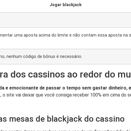
Jogar blackjack
entar uma aposta acima do limite e não contam essa aposta na sé
ino, nenhum código de bônus é necessário.
a dos cassinos ao redor do m
da e emocionante de passar o tempo sem gastar dinheiro, e
21, o site vai deixar que você consiga receber 100% em cima do 
as mesas de blackjack do cassino