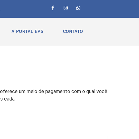
1
A PORTAL EPS
CONTATO
e oferece um meio de pagamento com o qual você
s cada.