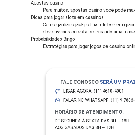
Apostas casino
Para muitos, apostas casino você pode max
Dicas para jogar slots em cassinos
Como ganhar o jackpot na roleta é em grand
dos cassinos ou está procurando uma maneir
Probabilidades Bingo
Estratégias para jogar jogos de cassino onli
FALE CONOSCO
SERÁ UM PRAZ
LIGAR AGORA: (11) 4610-4001
FALAR NO WHATSAPP: (11) 9 7886
HORÁRIO DE ATENDIMENTO:
DE SEGUNDA À SEXTA DAS 8H ~ 18H
AOS SÁBADOS DAS 8H ~ 12H