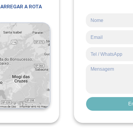
ARREGAR A ROTA
E