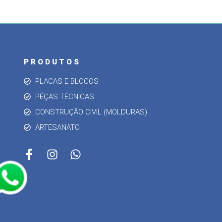
PRODUTOS
PLACAS E BLOCOS
PÉÇAS TÉCNICAS
CONSTRUÇÃO CIVIL (MOLDURAS)
ARTESANATO