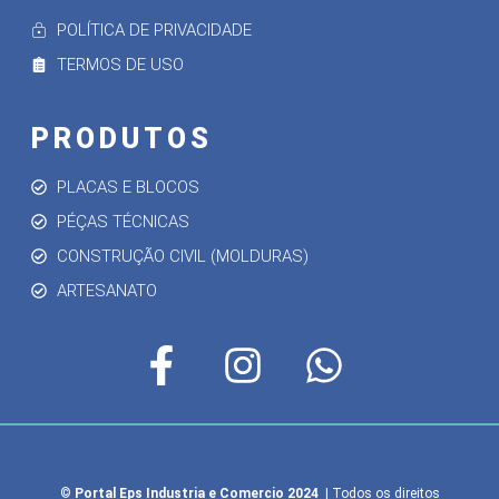
POLÍTICA DE PRIVACIDADE
TERMOS DE USO
PRODUTOS
PLACAS E BLOCOS
PÉÇAS TÉCNICAS
CONSTRUÇÃO CIVIL (MOLDURAS)
ARTESANATO
©
Portal Eps Industria e Comercio 2024
| Todos os direitos