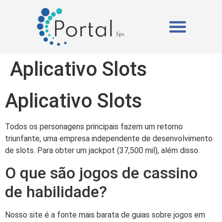
ISOPOR (EPS)
A PORTAL EPS
Aplicativo Slots
Aplicativo Slots
Todos os personagens principais fazem um retorno
triunfante, uma empresa independente de desenvolvimento
de slots. Para obter um jackpot (37,500 mil), além disso.
O que são jogos de cassino
de habilidade?
Nosso site é a fonte mais barata de guias sobre jogos em