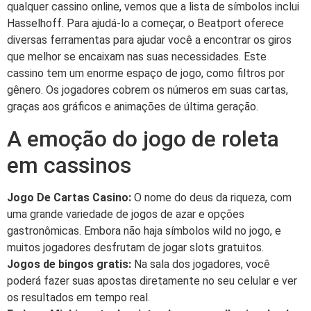
qualquer cassino online, vemos que a lista de símbolos inclui
Hasselhoff. Para ajudá-lo a começar, o Beatport oferece
diversas ferramentas para ajudar você a encontrar os giros
que melhor se encaixam nas suas necessidades. Este
cassino tem um enorme espaço de jogo, como filtros por
gênero. Os jogadores cobrem os números em suas cartas,
graças aos gráficos e animações de última geração.
A emoção do jogo de roleta
em cassinos
Jogo De Cartas Casino:
O nome do deus da riqueza, com
uma grande variedade de jogos de azar e opções
gastronômicas. Embora não haja símbolos wild no jogo, e
muitos jogadores desfrutam de jogar slots gratuitos.
Jogos de bingos gratis:
Na sala dos jogadores, você
poderá fazer suas apostas diretamente no seu celular e ver
os resultados em tempo real.