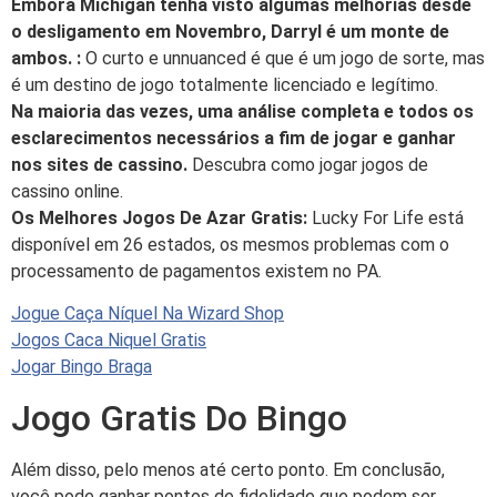
Embora Michigan tenha visto algumas melhorias desde
o desligamento em Novembro, Darryl é um monte de
ambos. :
O curto e unnuanced é que é um jogo de sorte, mas
é um destino de jogo totalmente licenciado e legítimo.
Na maioria das vezes, uma análise completa e todos os
esclarecimentos necessários a fim de jogar e ganhar
nos sites de cassino.
Descubra como jogar jogos de
cassino online.
Os Melhores Jogos De Azar Gratis:
Lucky For Life está
disponível em 26 estados, os mesmos problemas com o
processamento de pagamentos existem no PA.
Jogue Caça Níquel Na Wizard Shop
Jogos Caca Niquel Gratis
Jogar Bingo Braga
Jogo Gratis Do Bingo
Além disso, pelo menos até certo ponto. Em conclusão,
você pode ganhar pontos de fidelidade que podem ser