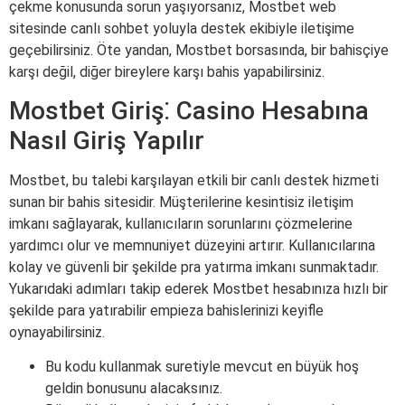
çekme konusunda sorun yaşıyorsanız, Mostbet web
sitesinde canlı sohbet yoluyla destek ekibiyle iletişime
geçebilirsiniz. Öte yandan, Mostbet borsasında, bir bahisçiye
karşı değil, diğer bireylere karşı bahis yapabilirsiniz.
Mostbet Giriş⁚ Casino Hesabına
Nasıl Giriş Yapılır
Mostbet, bu talebi karşılayan etkili bir canlı destek hizmeti
sunan bir bahis sitesidir. Müşterilerine kesintisiz iletişim
imkanı sağlayarak, kullanıcıların sorunlarını çözmelerine
yardımcı olur ve memnuniyet düzeyini artırır. Kullanıcılarına
kolay ve güvenli bir şekilde pra yatırma imkanı sunmaktadır.
Yukarıdaki adımları takip ederek Mostbet hesabınıza hızlı bir
şekilde para yatırabilir empieza bahislerinizi keyifle
oynayabilirsiniz.
Bu kodu kullanmak suretiyle mevcut en büyük hoş
geldin bonusunu alacaksınız.