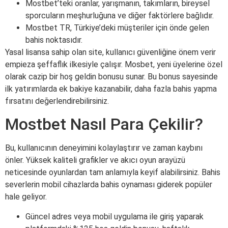
Mostbet’teki oranlar, yarışmanın, takımların, bireysel
sporcuların meşhurluğuna ve diğer faktörlere bağlıdır.
Mostbet TR, Türkiye’deki müşteriler için önde gelen
bahis noktasıdır.
Yasal lisansa sahip olan site, kullanıcı güvenliğine önem verir
empieza şeffaflık ilkesiyle çalışır. Mosbet, yeni üyelerine özel
olarak cazip bir hoş geldin bonusu sunar. Bu bonus sayesinde
ilk yatırımlarda ek bakiye kazanabilir, daha fazla bahis yapma
fırsatını değerlendirebilirsiniz.
Mostbet Nasıl Para Çekilir?
Bu, kullanıcının deneyimini kolaylaştırır ve zaman kaybını
önler. Yüksek kaliteli grafikler ve akıcı oyun arayüzü
neticesinde oyunlardan tam anlamıyla keyif alabilirsiniz. Bahis
severlerin mobil cihazlarda bahis oynaması giderek popüler
hale geliyor.
Güncel adres veya mobil uygulama ile giriş yaparak