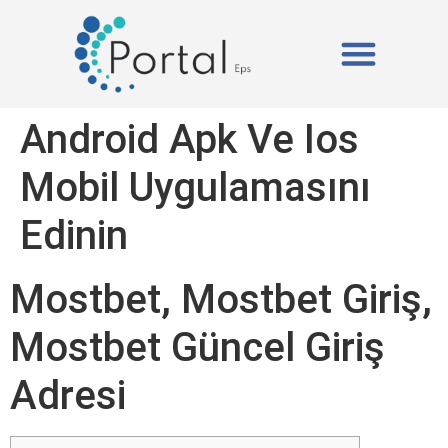
ISOPOR (EPS)
A PORTAL EPS
Android Apk Ve Ios
Mobil Uygulamasını
Edinin
Mostbet, Mostbet Giriş,
Mostbet Güncel Giriş
Adresi