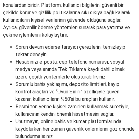
konulardan biridir. Platform, kullanıcı bilgilerini güvenli bir
şekilde korur ve gizlilik politikalarına sıkı sıkıya bağlı kalarak
kullanıcıların kişisel verilerinin güvende olduğunu sağlar.
Ayrıca, güvenilir ödeme yöntemleri sunarak para yatırma ve
çekme işlemlerini kolaylaştırır.
Sorun devam ederse tarayıcı çerezlerini temizleyip
tekrar deneyin.
Hesabınızı e-posta, cep telefonu numarası, sosyal
medya veya anında ‘Tek Tıklama’ kaydı dahil olmak
üzere çeşitli yöntemlerle oluşturabilirsiniz.
Sorumlu bahis yaklaşımı, depozito limitleri, kayıp
kontrol araçları ve “Oyun Sınırı” özelliğiyle güven
kazanır; kullanıcıların %50’si bu araçları kullanır.
Resmi ton yerine kişisel zamirleri kullanmak suretiyle,
kullanıcının kendini önemli hissetmesini sağlar.
Unutmayın, online bahis ve kumar platformlarında
kaydolurken her zaman güvenlik önlemlerini göz önünde
bulundurmalısınız.