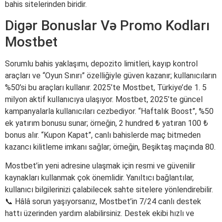
bahis sitelerinden biridir.
Digər Bonuslar Və Promo Kodları
Mostbet
Sorumlu bahis yaklaşımı, depozito limitleri, kayıp kontrol
araçları ve “Oyun Sınırı” özelliğiyle güven kazanır; kullanıcıların
%50’si bu araçları kullanır. 2025’te Mostbet, Türkiye’de 1. 5
milyon aktif kullanıcıya ulaşıyor. Mostbet, 2025’te güncel
kampanyalarla kullanıcıları cezbediyor. “Haftalık Boost”, %50
ek yatırım bonusu sunar; örneğin, 2 hundred ₺ yatıran 100 ₺
bonus alır. “Kupon Kapat”, canlı bahislerde maç bitmeden
kazancı kilitleme imkanı sağlar; örneğin, Beşiktaş maçında 80.
Mostbet’in yeni adresine ulaşmak için resmi ve güvenilir
kaynakları kullanmak çok önemlidir. Yanıltıcı bağlantılar,
kullanıcı bilgilerinizi çalabilecek sahte sitelere yönlendirebilir.
📞 Hâlâ sorun yaşıyorsanız, Mostbet’in 7/24 canlı destek
hattı üzerinden yardım alabilirsiniz. Destek ekibi hızlı ve