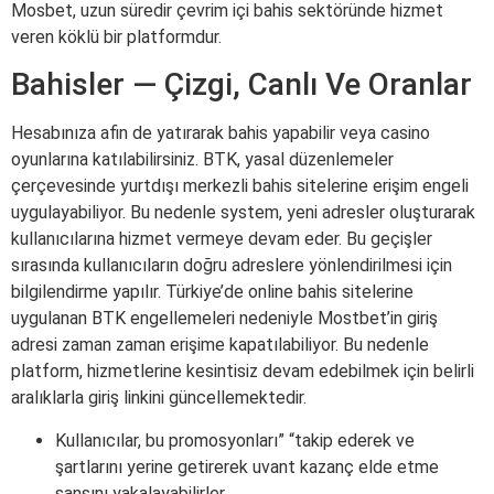
Mosbet, uzun süredir çevrim içi bahis sektöründe hizmet
veren köklü bir platformdur.
Bahisler — Çizgi, Canlı Ve Oranlar
Hesabınıza afin de yatırarak bahis yapabilir veya casino
oyunlarına katılabilirsiniz. BTK, yasal düzenlemeler
çerçevesinde yurtdışı merkezli bahis sitelerine erişim engeli
uygulayabiliyor. Bu nedenle system, yeni adresler oluşturarak
kullanıcılarına hizmet vermeye devam eder. Bu geçişler
sırasında kullanıcıların doğru adreslere yönlendirilmesi için
bilgilendirme yapılır. Türkiye’de online bahis sitelerine
uygulanan BTK engellemeleri nedeniyle Mostbet’in giriş
adresi zaman zaman erişime kapatılabiliyor. Bu nedenle
platform, hizmetlerine kesintisiz devam edebilmek için belirli
aralıklarla giriş linkini güncellemektedir.
Kullanıcılar, bu promosyonları” “takip ederek ve
şartlarını yerine getirerek uvant kazanç elde etme
şansını yakalayabilirler.