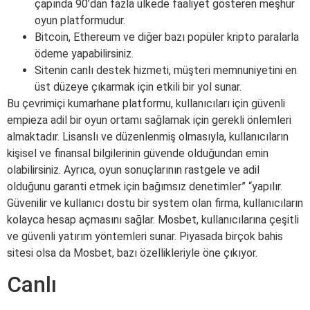
çapında 90’dan fazla ülkede faaliyet gösteren meşhur
oyun platformudur.
Bitcoin, Ethereum ve diğer bazı popüler kripto paralarla
ödeme yapabilirsiniz.
Sitenin canlı destek hizmeti, müşteri memnuniyetini en
üst düzeye çıkarmak için etkili bir yol sunar.
Bu çevrimiçi kumarhane platformu, kullanıcıları için güvenli
empieza adil bir oyun ortamı sağlamak için gerekli önlemleri
almaktadır. Lisanslı ve düzenlenmiş olmasıyla, kullanıcıların
kişisel ve finansal bilgilerinin güvende olduğundan emin
olabilirsiniz. Ayrıca, oyun sonuçlarının rastgele ve adil
olduğunu garanti etmek için bağımsız denetimler” “yapılır.
Güvenilir ve kullanıcı dostu bir system olan firma, kullanıcıların
kolayca hesap açmasını sağlar. Mosbet, kullanıcılarına çeşitli
ve güvenli yatırım yöntemleri sunar. Piyasada birçok bahis
sitesi olsa da Mosbet, bazı özellikleriyle öne çıkıyor.
Canlı