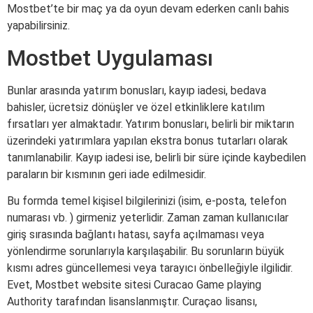
Mostbet’te bir maç ya da oyun devam ederken canlı bahis
yapabilirsiniz.
Mostbet Uygulaması
Bunlar arasında yatırım bonusları, kayıp iadesi, bedava
bahisler, ücretsiz dönüşler ve özel etkinliklere katılım
fırsatları yer almaktadır. Yatırım bonusları, belirli bir miktarın
üzerindeki yatırımlara yapılan ekstra bonus tutarları olarak
tanımlanabilir. Kayıp iadesi ise, belirli bir süre içinde kaybedilen
paraların bir kısmının geri iade edilmesidir.
Bu formda temel kişisel bilgilerinizi (isim, e-posta, telefon
numarası vb. ) girmeniz yeterlidir. Zaman zaman kullanıcılar
giriş sırasında bağlantı hatası, sayfa açılmaması veya
yönlendirme sorunlarıyla karşılaşabilir. Bu sorunların büyük
kısmı adres güncellemesi veya tarayıcı önbelleğiyle ilgilidir.
Evet, Mostbet website sitesi Curacao Game playing
Authority tarafından lisanslanmıştır. Curaçao lisansı,