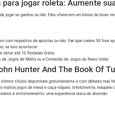
 para jogar roleta: Aumente sua
de jogar se ganhou ou não. Eles oferecem um bônus de boas-vin
m com requisitos de apostas ou não. Fair spin casino 50 free s
no, se isso acontecer.
 obter até 10 Rodadas Grátis.
de de Jogos de Malta ou a Comissão de Jogos do Reino Unido.
ohn Hunter And The Book Of Tu
ótimos títulos disponíveis gratuitamente e com dinheiro real, 
 muitos jogos de mesa e caça-níqueis. Infelizmente, máquina c
assinos e entretenimento: uma experiência única de diversão.