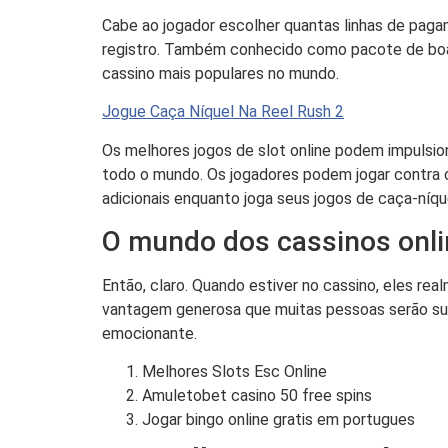
Cabe ao jogador escolher quantas linhas de pag
registro. Também conhecido como pacote de boa
cassino mais populares no mundo.
Jogue Caça Níquel Na Reel Rush 2
Os melhores jogos de slot online podem impulsio
todo o mundo. Os jogadores podem jogar contra 
adicionais enquanto joga seus jogos de caça-níqu
O mundo dos cassinos onli
Então, claro. Quando estiver no cassino, eles r
vantagem generosa que muitas pessoas serão sufic
emocionante.
Melhores Slots Esc Online
Amuletobet casino 50 free spins
Jogar bingo online gratis em portugues