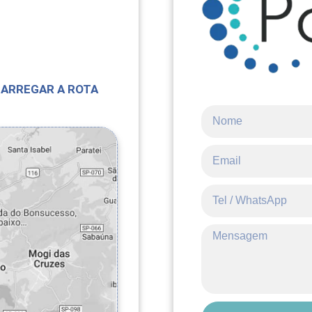
ARREGAR A ROTA