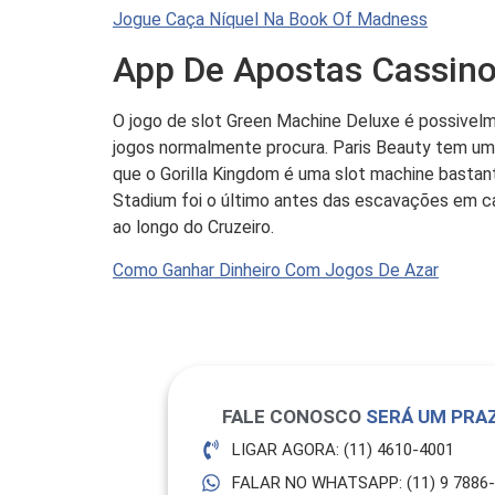
Jogue Caça Níquel Na Book Of Madness
App De Apostas Cassin
O jogo de slot Green Machine Deluxe é possivel
jogos normalmente procura. Paris Beauty tem um 
que o Gorilla Kingdom é uma slot machine bastan
Stadium foi o último antes das escavações em ca
ao longo do Cruzeiro.
Como Ganhar Dinheiro Com Jogos De Azar
FALE CONOSCO
SERÁ UM PRAZ
LIGAR AGORA: (11) 4610-4001
FALAR NO WHATSAPP: (11) 9 7886