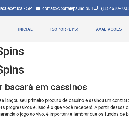
uaquecetuba - SP
contato@portaleps.ind.br/
(11) 4610-400
INICIAL
ISOPOR (EPS)
AVALIAÇÕES
Spins
Spins
ar bacará em cassinos
a lançou seu primeiro produto de cassino e assinou um contrato
s progressivos e, isso é o que você receberá. A partir dessas 
 gerencia o jogo ao vivo, é importante lembrar que os fundos d