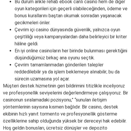
Bu durum ankle rehab ebook canlı casino hem de diğer
oyun kategorileri için geçerli olabileceğinden, ödeme ve
bonus kurallarını baştan okumak sonradan yaşanacak
gecikmeleri önler.
Çevrim içi casino dünyasında güvenlik, yalnızca oyun
çeşitliliği veya kampanyalardan daha belirleyici bir kriter
hâline geldi.
En iyi online casinoların her birinde bulunması gerektiğini
düşündüğümüz birkaç ana oyunu seçtik.
Çevrim tamamlanmadan gönderilen talepler
reddedilebilir ya da işlem beklemeye alınabilir; bu da
sürecin uzamasına yol açar.
Müşteri destek hizmetinin geri bildirimini titizlikle inceliyoruz
ve profesyonellik seviyelerini değerlendirmeye çalışıyoruz. Bir
casinonun sıralamadaki pozisyonu,” “sunulan iletişim
yöntemlerinin sayısına kısmen bağlıdır. Bir casino, destek
ekibinin hızlı yanıt tormento ve profesyonellik gösterme
özelliklerine sahip olduğunda yüksek bir dereceyi hak edebilir.
Hoş geldin bonusları, ücretsiz dönüşler ve depozito