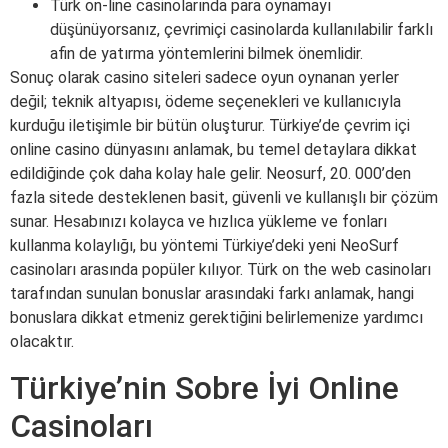
Türk on-line casinolarında para oynamayı
düşünüyorsanız, çevrimiçi casinolarda kullanılabilir farklı
afin de yatırma yöntemlerini bilmek önemlidir.
Sonuç olarak casino siteleri sadece oyun oynanan yerler
değil; teknik altyapısı, ödeme seçenekleri ve kullanıcıyla
kurduğu iletişimle bir bütün oluşturur. Türkiye’de çevrim içi
online casino dünyasını anlamak, bu temel detaylara dikkat
edildiğinde çok daha kolay hale gelir. Neosurf, 20. 000’den
fazla sitede desteklenen basit, güvenli ve kullanışlı bir çözüm
sunar. Hesabınızı kolayca ve hızlıca yükleme ve fonları
kullanma kolaylığı, bu yöntemi Türkiye’deki yeni NeoSurf
casinoları arasında popüler kılıyor. Türk on the web casinoları
tarafından sunulan bonuslar arasındaki farkı anlamak, hangi
bonuslara dikkat etmeniz gerektiğini belirlemenize yardımcı
olacaktır.
Türkiye’nin Sobre İyi Online
Casinoları