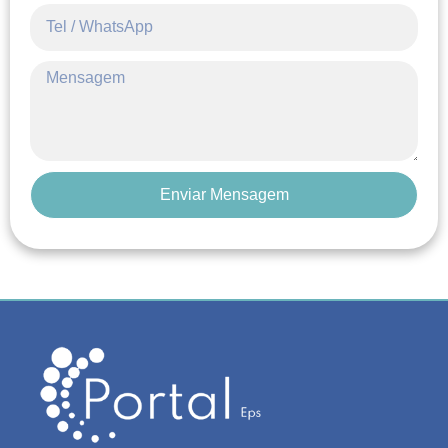
Enviar Mensagem