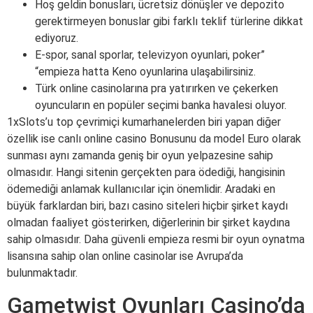
Hoş geldin bonusları, ücretsiz dönüşler ve depozito
gerektirmeyen bonuslar gibi farklı teklif türlerine dikkat
ediyoruz.
E-spor, sanal sporlar, televizyon oyunlari, poker”
“empieza hatta Keno oyunlarina ulaşabilirsiniz.
Türk online casinolarına pra yatırırken ve çekerken
oyuncuların en popüler seçimi banka havalesi oluyor.
1xSlots’u top çevrimiçi kumarhanelerden biri yapan diğer
özellik ise canlı online casino Bonusunu da model Euro olarak
sunması aynı zamanda geniş bir oyun yelpazesine sahip
olmasıdır. Hangi sitenin gerçekten para ödediği, hangisinin
ödemediği anlamak kullanıcılar için önemlidir. Aradaki en
büyük farklardan biri, bazı casino siteleri hiçbir şirket kaydı
olmadan faaliyet gösterirken, diğerlerinin bir şirket kaydına
sahip olmasıdır. Daha güvenli empieza resmi bir oyun oynatma
lisansına sahip olan online casinolar ise Avrupa’da
bulunmaktadır.
Gametwist Oyunları Casino’da