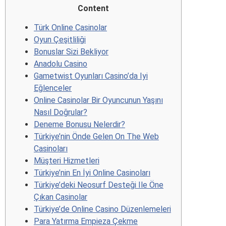
Content
Türk Online Casinolar
Oyun Çeşitliliği
Bonuslar Sizi Bekliyor
Anadolu Casino
Gametwist Oyunları Casino’da Iyi
Eğlenceler
Online Casinolar Bir Oyuncunun Yaşını
Nasıl Doğrular?
Deneme Bonusu Nelerdir?
Türkiye’nin Önde Gelen On The Web
Casinoları
Müşteri Hizmetleri
Türkiye’nin En İyi Online Casinoları
Türkiye’deki Neosurf Desteği Ile Öne
Çıkan Casinolar
Türkiye’de Online Casino Düzenlemeleri
Para Yatırma Empieza Çekme