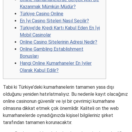
Kazanmak Mümkün Müdür?
Türkiye Casino Online
En İyi Casino Siteleri Nasıl Seçilir?
Türkiye’de Kredi Kartı Kabul Eden En İyi
Mobil Casinolar
Online Casino Sitelerinin Adresi Nedir?
Online Gambling Establishment
Bonusları
Hangi Online Kumarhaneler En Iyiler
Olarak Kabul Edilir?
Tabii ki Türkiye’deki kumarhanelerin tamamen yasa dışı
olduğunu yeniden hatırlatmalıyız. Bu nedenle kayıt olacağınız
online casinonun güvenilir ve iyi bir çevrimiçi kumarhane
olmasına dikkat etmek çok önemlidir. Kaliteli on the web
kumarhanelerde oynadığınızda kişisel bilgileriniz şirket
tarafından tamamen korunacaktır.