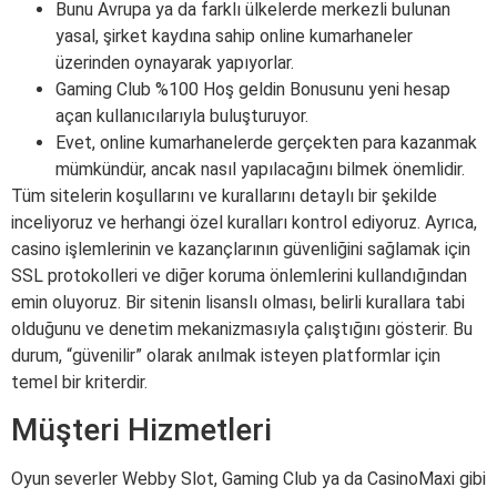
Bunu Avrupa ya da farklı ülkelerde merkezli bulunan
yasal, şirket kaydına sahip online kumarhaneler
üzerinden oynayarak yapıyorlar.
Gaming Club %100 Hoş geldin Bonusunu yeni hesap
açan kullanıcılarıyla buluşturuyor.
Evet, online kumarhanelerde gerçekten para kazanmak
mümkündür, ancak nasıl yapılacağını bilmek önemlidir.
Tüm sitelerin koşullarını ve kurallarını detaylı bir şekilde
inceliyoruz ve herhangi özel kuralları kontrol ediyoruz. Ayrıca,
casino işlemlerinin ve kazançlarının güvenliğini sağlamak için
SSL protokolleri ve diğer koruma önlemlerini kullandığından
emin oluyoruz. Bir sitenin lisanslı olması, belirli kurallara tabi
olduğunu ve denetim mekanizmasıyla çalıştığını gösterir. Bu
durum, “güvenilir” olarak anılmak isteyen platformlar için
temel bir kriterdir.
Müşteri Hizmetleri
Oyun severler Webby Slot, Gaming Club ya da CasinoMaxi gibi