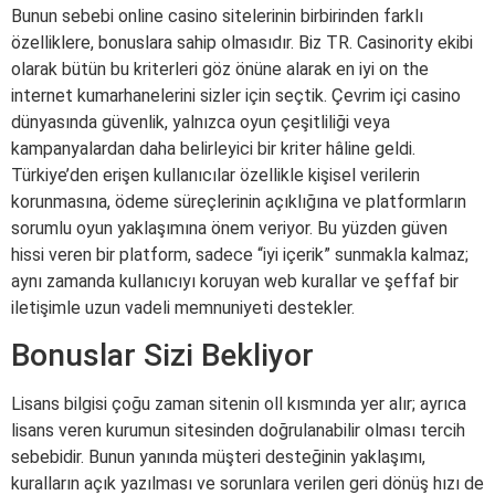
Bunun sebebi online casino sitelerinin birbirinden farklı
özelliklere, bonuslara sahip olmasıdır. Biz TR. Casinority ekibi
olarak bütün bu kriterleri göz önüne alarak en iyi on the
internet kumarhanelerini sizler için seçtik. Çevrim içi casino
dünyasında güvenlik, yalnızca oyun çeşitliliği veya
kampanyalardan daha belirleyici bir kriter hâline geldi.
Türkiye’den erişen kullanıcılar özellikle kişisel verilerin
korunmasına, ödeme süreçlerinin açıklığına ve platformların
sorumlu oyun yaklaşımına önem veriyor. Bu yüzden güven
hissi veren bir platform, sadece “iyi içerik” sunmakla kalmaz;
aynı zamanda kullanıcıyı koruyan web kurallar ve şeffaf bir
iletişimle uzun vadeli memnuniyeti destekler.
Bonuslar Sizi Bekliyor
Lisans bilgisi çoğu zaman sitenin oll kısmında yer alır; ayrıca
lisans veren kurumun sitesinden doğrulanabilir olması tercih
sebebidir. Bunun yanında müşteri desteğinin yaklaşımı,
kuralların açık yazılması ve sorunlara verilen geri dönüş hızı de