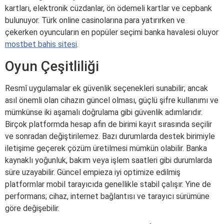
kartları, elektronik cüzdanlar, ön ödemeli kartlar ve cepbank
bulunuyor. Türk online casinolarına para yatırırken ve
çekerken oyuncuların en popüler seçimi banka havalesi oluyor
mostbet bahis sitesi
.
Oyun Çeşitliliği
Resmî uygulamalar ek güvenlik seçenekleri sunabilir; ancak
asıl önemli olan cihazın güncel olması, güçlü şifre kullanımı ve
mümkünse iki aşamalı doğrulama gibi güvenlik adımlarıdır.
Birçok platformda hesap afin de birimi kayıt sırasında seçilir
ve sonradan değiştirilemez. Bazı durumlarda destek birimiyle
iletişime geçerek çözüm üretilmesi mümkün olabilir. Banka
kaynaklı yoğunluk, bakım veya işlem saatleri gibi durumlarda
süre uzayabilir. Güncel empieza iyi optimize edilmiş
platformlar mobil tarayıcıda genellikle stabil çalışır. Yine de
performans; cihaz, internet bağlantısı ve tarayıcı sürümüne
göre değişebilir.