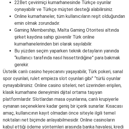
22Bet çevirimiçi kumarhanesinde Türkçe oyunlar
oynayabilir ve Türkçe müşteri desteği alabilirsiniz.
Online kumarhaneler, tüm kullanıcıların reşit olduğundan
emin olmak zorundadır.
Gaming Membership, Malta Gaming Otoritesi altında
şirket kaydına sahip güvenilir Türk online
kumarhanelerinden biri olarak sayılabilir.
Bu yüzden seçim yaparken teknik detayların yanında
“kullanıcı tarafında nasıl hissettirdiğine” para bakmak
gerekir.
Üstelik canlı casino heyecanını yaşayabilir, Türk pokeri, sanal
spor oyunlari, rulet empieza slot oyunlari gibi” “türlü oyunlar
oynayabilirsiniz. Online casino siteleri; net üzerinden erişilen,
klasik kumarhane deneyimini dijital ortama taşıyan
platformlardır. Slotlardan masa oyunlarına, canlı krupiyerle
oynanan seçeneklere kadar geniş bir içerik sunarlar. Kısacası
amaç, kullanıcının kayıt olmadan önce siteyle ilgili temel
noktaları net biçimde anlayabilmesidir. Online casinoların
kabul ettiği ödeme yöntemleri arasında banka havalesi, kredi