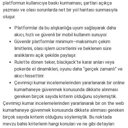
platformun kullanıcıya baskı kurmaması, şartları açıkça
yazması ve olası sorunlarda net bir yol haritası sunmasıyla
oluşur.
Platformlar da bu alışkanlığa uyum sağlayarak daha
akıcı, hızlı ve güvenli bir mobil kullanım sunuyor.
Güvenilir platformlar minimum–maksimum çekim
limitlerini, olası işlem ücretlerini ve beklenen süre
aralıklarını açık şekilde paylaşır.
Rulette dönen teker, blackjack’te karar anları veya
pokerde el dinamikleri, oyunu daha “gerçek zamanlı” ve
akıcı hissettirir.
Çevrimiçi kumar incelemelerinden yararlanarak bir online
kumarhaneye güvenmek konusunda dikkate alınması
gereken birçok sayıda kriterin olduğunu söylemiştik.
Çevrimiçi kumar incelemelerinden yararlanarak bir on the web
kumarhaneye güvenmek konusunda dikkate alınması gereken
birçok sayıda kriterin olduğunu söylemiştik. Bu noktada
mevzu bahis kriterlerin hangi konuları ve ne gibi detayları