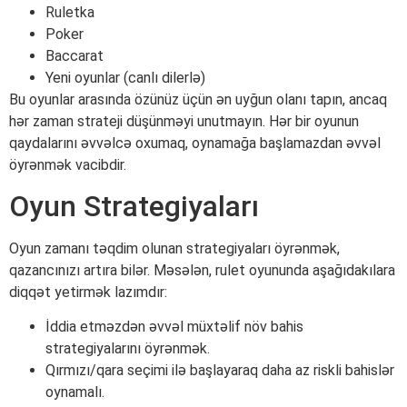
Ruletka
Poker
Baccarat
Yeni oyunlar (canlı dilerlə)
Bu oyunlar arasında özünüz üçün ən uyğun olanı tapın, ancaq
hər zaman strateji düşünməyi unutmayın. Hər bir oyunun
qaydalarını əvvəlcə oxumaq, oynamağa başlamazdan əvvəl
öyrənmək vacibdir.
Oyun Strategiyaları
Oyun zamanı təqdim olunan strategiyaları öyrənmək,
qazancınızı artıra bilər. Məsələn, rulet oyununda aşağıdakılara
diqqət yetirmək lazımdır:
İddia etməzdən əvvəl müxtəlif növ bahis
strategiyalarını öyrənmək.
Qırmızı/qara seçimi ilə başlayaraq daha az riskli bahislər
oynamalı.