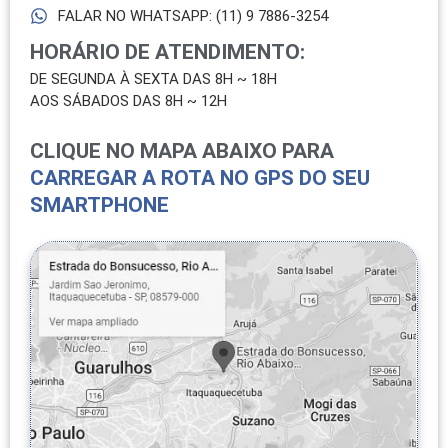
FALAR NO WHATSAPP: (11) 9 7886-3254
HORÁRIO DE ATENDIMENTO:
DE SEGUNDA À SEXTA DAS 8H ~ 18H
AOS SÁBADOS DAS 8H ~ 12H
CLIQUE NO MAPA ABAIXO PARA
CARREGAR A ROTA NO GPS DO SEU
SMARTPHONE