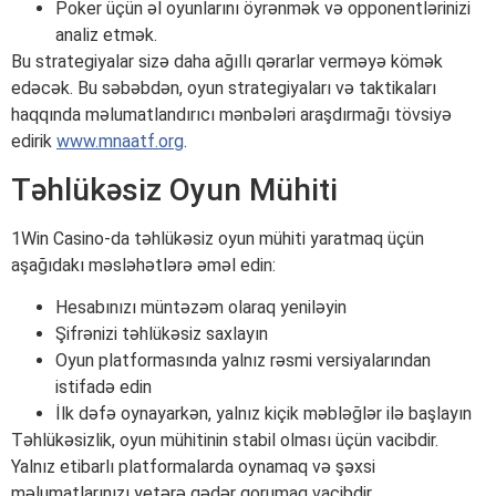
Poker üçün əl oyunlarını öyrənmək və opponentlərinizi
analiz etmək.
Bu strategiyalar sizə daha ağıllı qərarlar verməyə kömək
edəcək. Bu səbəbdən, oyun strategiyaları və taktikaları
haqqında məlumatlandırıcı mənbələri araşdırmağı tövsiyə
edirik
www.mnaatf.org
.
Təhlükəsiz Oyun Mühiti
1Win Casino-da təhlükəsiz oyun mühiti yaratmaq üçün
aşağıdakı məsləhətlərə əməl edin:
Hesabınızı müntəzəm olaraq yeniləyin
Şifrənizi təhlükəsiz saxlayın
Oyun platformasında yalnız rəsmi versiyalarından
istifadə edin
İlk dəfə oynayarkən, yalnız kiçik məbləğlər ilə başlayın
Təhlükəsizlik, oyun mühitinin stabil olması üçün vacibdir.
Yalnız etibarlı platformalarda oynamaq və şəxsi
məlumatlarınızı yetərə qədər qorumaq vacibdir.