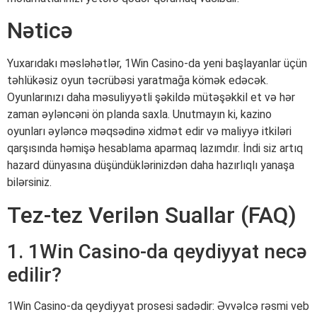
Nəticə
Yuxarıdakı məsləhətlər, 1Win Casino-da yeni başlayanlar üçün
təhlükəsiz oyun təcrübəsi yaratmağa kömək edəcək.
Oyunlarınızı daha məsuliyyətli şəkildə mütəşəkkil et və hər
zaman əyləncəni ön planda saxla. Unutmayın ki, kazino
oyunları əyləncə məqsədinə xidmət edir və maliyyə itkiləri
qarşısında həmişə hesablama aparmaq lazımdır. İndi siz artıq
hazard dünyasına düşündüklərinizdən daha hazırlıqlı yanaşa
bilərsiniz.
Tez-tez Verilən Suallar (FAQ)
1. 1Win Casino-da qeydiyyat necə
edilir?
1Win Casino-da qeydiyyat prosesi sadədir: Əvvəlcə rəsmi veb