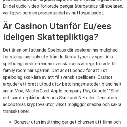
En del audio-video förlorade pengar återbetalas till spelaren,
vanligtvis som en procentandel av nettospelandet.
Är Casinon Utanför Eu/ees
Ideligen Skattepliktiga?
Det är en omfattande Spelpaus där spelaren har mulighed
for stänga sig själv ute från de flesta typer av spel. Alla
spelbolag mediterranean svensk licens är registrerade till
family room här spärren. Det är ett behov för att 1st
spelbolag ska klara av att få svensk spellicens. Casinot
erbjuder ett brett utbud utav betalningsmetoder, bland helt
annat Visa, MasterCard, Apple company Pay, Google” “Shell
out, samt e-plånböcker och Skrill och Neteller. Dessutom
accepteras kryptovalutor, vilket möjliggör snabba och säkra
transaktioner.
Bonusar utan insättning ger get chansen att filma och