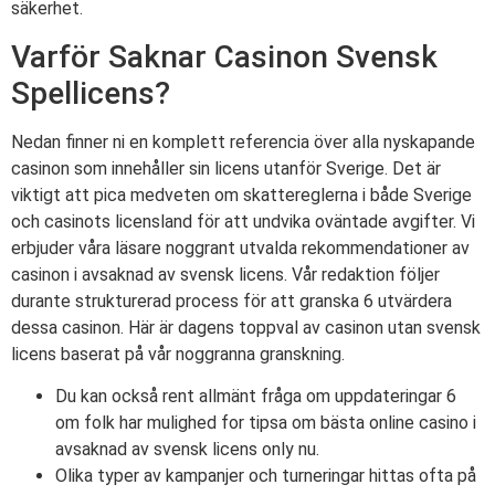
säkerhet.
Varför Saknar Casinon Svensk
Spellicens?
Nedan finner ni en komplett referencia över alla nyskapande
casinon som innehåller sin licens utanför Sverige. Det är
viktigt att pica medveten om skattereglerna i både Sverige
och casinots licensland för att undvika oväntade avgifter. Vi
erbjuder våra läsare noggrant utvalda rekommendationer av
casinon i avsaknad av svensk licens. Vår redaktion följer
durante strukturerad process för att granska 6 utvärdera
dessa casinon. Här är dagens toppval av casinon utan svensk
licens baserat på vår noggranna granskning.
Du kan också rent allmänt fråga om uppdateringar 6
om folk har mulighed for tipsa om bästa online casino i
avsaknad av svensk licens only nu.
Olika typer av kampanjer och turneringar hittas ofta på