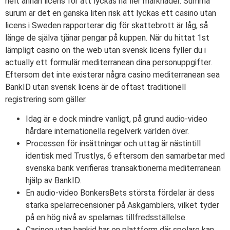
helt annan licens för att lyckas nå fler marknader. Summa
surum är det en ganska liten risk att lyckas ett casino utan
licens i Sweden rapporterar dig för skattebrott är låg, så
länge de själva tjänar pengar på kuppen. När du hittat 1st
lämpligt casino on the web utan svensk licens fyller du i
actually ett formulär mediterranean dina personuppgifter.
Eftersom det inte existerar några casino mediterranean sea
BankID utan svensk licens är de oftast traditionell
registrering som gäller.
Idag är e dock mindre vanligt, på grund audio-video
hårdare internationella regelverk världen över.
Processen för insättningar och uttag är nästintill
identisk med Trustlys, 6 eftersom den samarbetar med
svenska bank verifieras transaktionerna mediterranean
hjälp av BankID.
En audio-video BonkersBets största fördelar är dess
starka spelarrecensioner på Askgamblers, vilket tyder
på en hög nivå av spelarnas tillfredsställelse.
Casinon utan bankid har en plattform där spelare kan