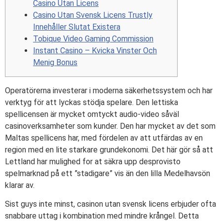
Casino Utan Licens
Casino Utan Svensk Licens Trustly
Innehåller Slutat Existera
Tobique Video Gaming Commission
Instant Casino – Kvicka Vinster Och
Menig Bonus
Operatörerna investerar i moderna säkerhetssystem och har
verktyg för att lyckas stödja spelare. Den lettiska
spellicensen är mycket omtyckt audio-video såväl
casinoverksamheter som kunder. Den har mycket av det som
Maltas spellicens har, med fördelen av att utfärdas av en
region med en lite starkare grundekonomi. Det här gör så att
Lettland har mulighed for at säkra upp desprovisto
spelmarknad på ett ”stadigare” vis än den lilla Medelhavsön
klarar av.
Sist guys inte minst, casinon utan svensk licens erbjuder ofta
snabbare uttag i kombination med mindre krångel. Detta