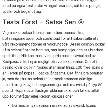
alltid på egna tester där vi registrerar oss, sätter in pengar,
spelar och begär uttag.
Testa Först – Satsa Sen 🎯
Vi granskar också licensinformation, bonusvillkor,
betalningsmetoder och spelutbud för att säkerställa att
våra rekommendationer är välgrundade. Dessa casinon lockar
ofta scientif större bonusar, mer kampanjer och ett bredare
spelutbud. Här kan man även spela casino i avsaknad av
Spelpaus, vilket ej är möjligt på svenska casinon. Om ett
casino lovar dig kr i” “bonus utan insättning, 200 free spins o
en Ferrari på köpet – backa långsamt. Det finns bra bonusar,
ja, men det hittas också fällor mediterranean orimliga
omsättningskrav, tidsbegränsningar och maxvinst på typ 50
pound. Hoppa över flashiga reklamartiklar och leta istället
upp forumtrådar eller Reddit-diskussioner.
De mesta nya casinon i avsaknad av svensk licens